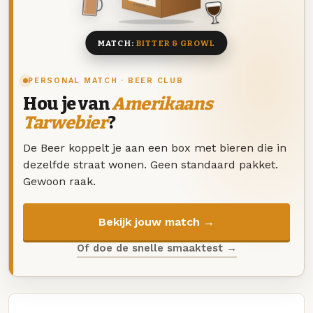
8 BIEREN
MATCH:
BITTER & GROWL
PERSONAL MATCH · BEER CLUB
Hou je van
Amerikaans
Tarwebier
?
De Beer koppelt je aan een box met bieren die in
dezelfde straat wonen. Geen standaard pakket.
Gewoon raak.
Bekijk jouw match →
Of doe de snelle smaaktest →