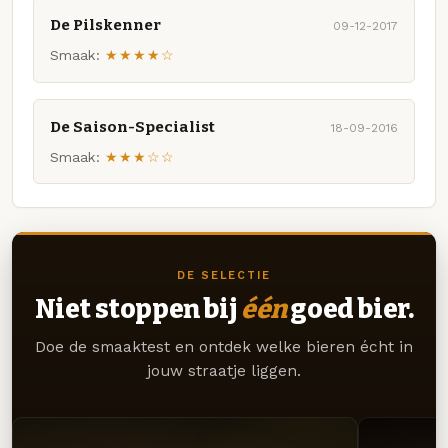
De Pilskenner
09-12-2017
Smaak:
★★★★☆
De Saison-Specialist
18-09-2016
Smaak:
★★★☆☆
DE SELECTIE
Niet stoppen bij
één
goed bier.
Doe de smaaktest en ontdek welke bieren écht in
jouw straatje liggen.