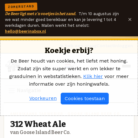
ZOMERSTAND
De Beer ligt met z'n voetjes in het zand.
T/m 10 augustus zijn
×
we wat minder goed bereikbaar en kan je levering 1 tot 4
werkdagen duren. Mailen werkt het snelst:
hello@beerinabox.nl
Ik heb een vraag
Contact
Inloggen
Koekje erbij?
De Beer houdt van cookies, het liefst met honing.
Zodat zijn site super werkt en om lekker te
grasduinen in webstatistieken.
Klik hier
voor meer
informatie over zijn honingwafels.
Navigatie
Voorkeuren
Cookies toestaan
AMERIKAANS TARWEBIER · GOOSE ISLAND BEER CO.
312 Wheat Ale
van Goose Island Beer Co.