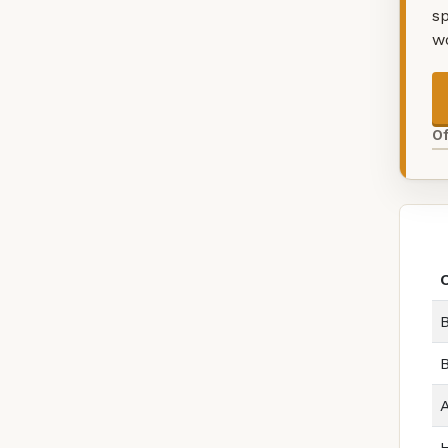
sp
w
O
B