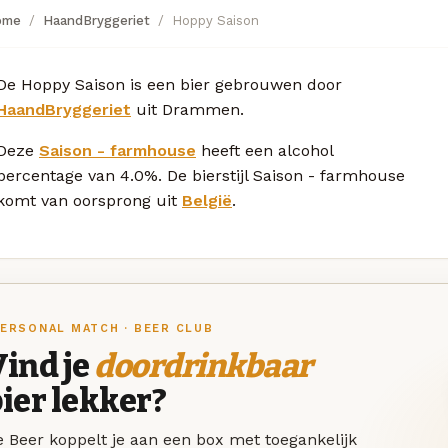
ome
HaandBryggeriet
Hoppy Saison
De Hoppy Saison is een bier gebrouwen door
HaandBryggeriet
uit Drammen.
Deze
Saison - farmhouse
heeft een alcohol
percentage van 4.0%. De bierstijl Saison - farmhouse
komt van oorsprong uit
België
.
ERSONAL MATCH · BEER CLUB
ind je
doordrinkbaar
ier lekker?
 Beer koppelt je aan een box met toegankelijk