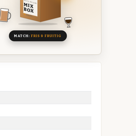
DEZE MAAND
MIX
BOX
8 BIEREN
MATCH:
FRIS & FRUITIG