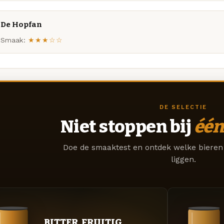
De Hopfan
Smaak:
★★★☆☆
DE SELECTIE
Niet stoppen bij
één
Doe de smaaktest en ontdek welke bieren 
liggen.
BITTER. FRUITIG.