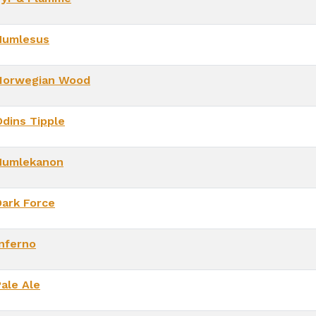
Humlesus
Norwegian Wood
Odins Tipple
Humlekanon
Dark Force
Inferno
Pale Ale