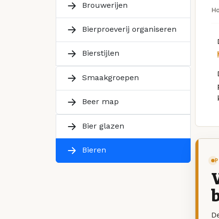
Brouwerijen
H
Bierproeverij organiseren
Bierstijlen
Smaakgroepen
Beer map
Bier glazen
Bieren
P
V
b
De