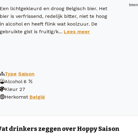
Een lichtgekleurd en droog Belgisch bier. Het
bier is verfrissend, redelijk bitter, niet te hoog
in alcohol en heeft flink wat koolzuur. De
gebruikte gist is fruitig/k...
Lees meer
Type
Saison
Alcohol
6
Kleur
27
Herkomst
België
at drinkers zeggen over Hoppy Saison