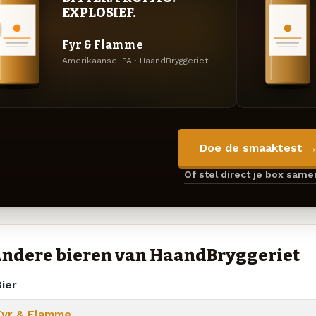
EXPLOSIEF.
Fyr & Flamme
Amerikaanse IPA · HaandBryggeriet
Doe de smaaktest 
Of stel direct je box sam
ndere bieren van HaandBryggeriet
ier
Fyr & Flamme