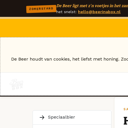
De Beer ligt met z'n voetjes in het zan
ZOMERSTAND
het snelst:
hello@beerinabox.nl
De Beer houdt van cookies, het liefst met honing. Zo
S
Speciaalbier