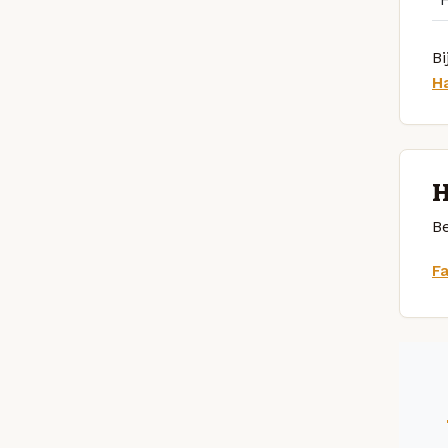
Bi
H
H
Be
F