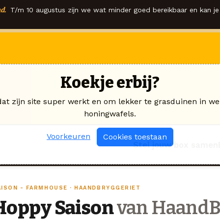
d.
T/m 10 augustus zijn we wat minder goed bereikbaar en kan je 
Koekje erbij?
dat zijn site super werkt en om lekker te grasduinen in we
honingwafels.
Voorkeuren
Cookies toestaan
Stel jouw box samen
AISON - FARMHOUSE · HAANDBRYGGERIET
Hoppy Saison
van HaandB