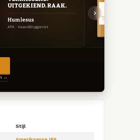
UITGEKIEND. RAAK.
UIT
Humlesus
Nor
APA · HaandBryggeriet
Specia
→
en →
Stijl
Amerikaanse IPA