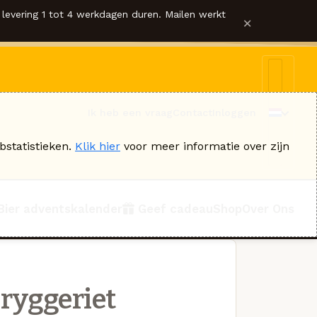
levering 1 tot 4 werkdagen duren. Mailen werkt
×
Ik heb een vraag
Contact
Inloggen
bstatistieken.
Klik hier
voor meer informatie over zijn
Bier adventskalender
Geef cadeau
Shop
Over Ons
ryggeriet