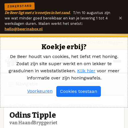
ZOMERSTAND
De Beer ligt met z'n voetjes in het zand.
T/m 10 augustus zijn
×
we wat minder goed bereikbaar en kan je levering 1 tot 4
werkdagen duren. Mailen werkt het snelst:
hello@beerinabox.nl
Ik heb een vraag
Contact
Inloggen
Koekje erbij?
De Beer houdt van cookies, het liefst met honing.
Zodat zijn site super werkt en om lekker te
grasduinen in webstatistieken.
Klik hier
voor meer
informatie over zijn honingwafels.
Navigatie
Voorkeuren
Cookies toestaan
RUSSIAN IMPERIAL STOUT · HAANDBRYGGERIET
Odins Tipple
van HaandBryggeriet