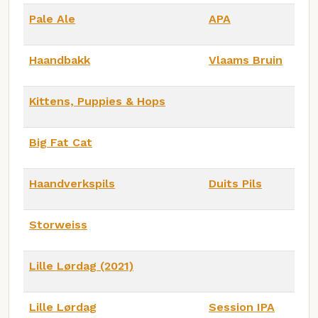
Pale Ale
APA
Haandbakk
Vlaams Bruin
Kittens, Puppies & Hops
Big Fat Cat
Haandverkspils
Duits Pils
Storweiss
Lille Lørdag (2021)
Lille Lørdag
Session IPA