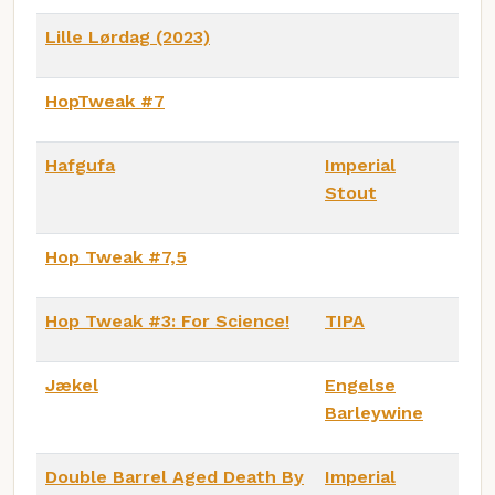
Lille Lørdag (2023)
HopTweak #7
Hafgufa
Imperial
Stout
Hop Tweak #7,5
Hop Tweak #3: For Science!
TIPA
Jækel
Engelse
Barleywine
Double Barrel Aged Death By
Imperial