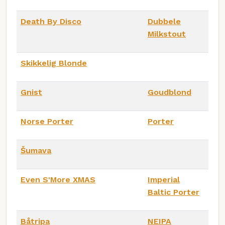
Death By Disco
Dubbele
Milkstout
Skikkelig Blonde
Gnist
Goudblond
Norse Porter
Porter
Šumava
Even S'More XMAS
Imperial
Baltic Porter
Båtripa
NEIPA