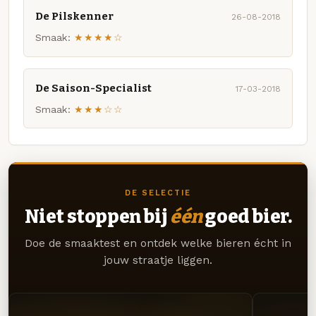
De Pilskenner
26-08-2018
Smaak:
★★★★☆
De Saison-Specialist
17-03-2018
Smaak:
★★★☆☆
DE SELECTIE
Niet stoppen bij
één
goed bier.
Doe de smaaktest en ontdek welke bieren écht in
jouw straatje liggen.