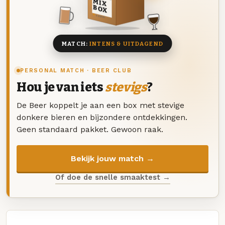
MIX
BOX
8 BIEREN
MATCH:
INTENS & UITDAGEND
PERSONAL MATCH · BEER CLUB
Hou je van iets
stevigs
?
De Beer koppelt je aan een box met stevige
donkere bieren en bijzondere ontdekkingen.
Geen standaard pakket. Gewoon raak.
Bekijk jouw match →
Of doe de snelle smaaktest →