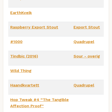
EarthKveik
Raspberry Export Stout
Export Stout
#1000
Quadrupel
Tindbic (2016)
Sour - overig
Wild Thing
Haandkvartett
Quadrupel
Hop Tweak #4 “The Tangible
Affection Proof”