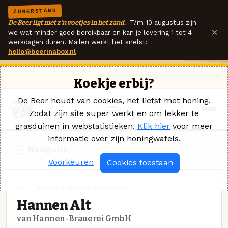
ZOMERSTAND
De Beer ligt met z'n voetjes in het zand.
T/m 10 augustus zijn
×
we wat minder goed bereikbaar en kan je levering 1 tot 4
werkdagen duren. Mailen werkt het snelst:
hello@beerinabox.nl
Ik heb een vraag
Contact
Inloggen
Koekje erbij?
De Beer houdt van cookies, het liefst met honing.
Zodat zijn site super werkt en om lekker te
grasduinen in webstatistieken.
Klik hier
voor meer
informatie over zijn honingwafels.
Navigatie
Voorkeuren
Cookies toestaan
ALT · HANNEN-BRAUEREI GMBH
Hannen Alt
van Hannen-Brauerei GmbH