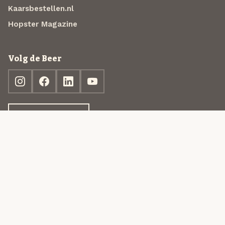
Kaarsbestellen.nl
Hopster Magazine
Volg de Beer
Ontdek jouw box
© 2013-2026 Beer in a Box BV