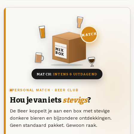
MATCH
DEZE MAAND
MIX
BOX
8 BIEREN
MATCH:
INTENS & UITDAGEND
PERSONAL MATCH · BEER CLUB
Hou je van iets
stevigs
?
De Beer koppelt je aan een box met stevige
donkere bieren en bijzondere ontdekkingen.
Geen standaard pakket. Gewoon raak.