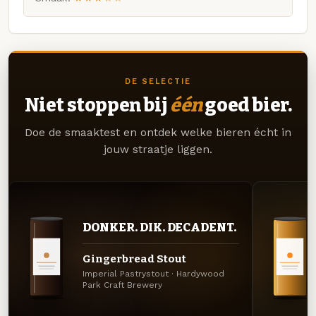
DE SELECTIE
Niet stoppen bij
één
goed bier.
Doe de smaaktest en ontdek welke bieren écht in
jouw straatje liggen.
DONKER. DIK. DECADENT.
Gingerbread Stout
Imperial Pastrystout · Hardywood
Park Craft Brewery