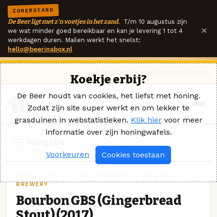
ZOMERSTAND
De Beer ligt met z'n voetjes in het zand.
T/m 10 augustus zijn
×
we wat minder goed bereikbaar en kan je levering 1 tot 4
werkdagen duren. Mailen werkt het snelst:
hello@beerinabox.nl
Ik heb een vraag
Contact
Inloggen
Koekje erbij?
De Beer houdt van cookies, het liefst met honing.
Zodat zijn site super werkt en om lekker te
grasduinen in webstatistieken.
Klik hier
voor meer
informatie over zijn honingwafels.
Navigatie
Voorkeuren
Cookies toestaan
DUBBELE MILKSTOUT · HARDYWOOD PARK CRAFT
BREWERY
Bourbon GBS (Gingerbread
Stout) (2017)