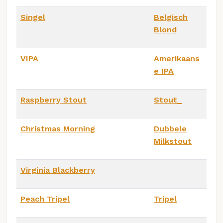
Singel
Belgisch
Blond
VIPA
Amerikaans
e IPA
Raspberry Stout
Stout_
Christmas Morning
Dubbele
Milkstout
Virginia Blackberry
Peach Tripel
Tripel