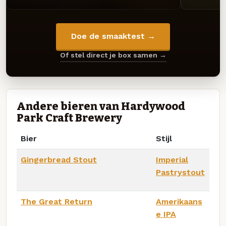
Doe de smaaktest →
Of stel direct je box samen →
Andere bieren van Hardywood
Park Craft Brewery
Bier
Stijl
Gingerbread Stout
Imperial
Pastrystout
The Great Return
Amerikaans
e IPA