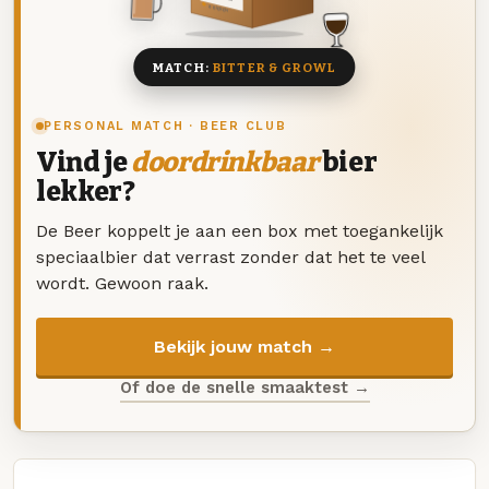
8 BIEREN
MATCH:
BITTER & GROWL
PERSONAL MATCH · BEER CLUB
Vind je
doordrinkbaar
bier
lekker?
De Beer koppelt je aan een box met toegankelijk
speciaalbier dat verrast zonder dat het te veel
wordt. Gewoon raak.
Bekijk jouw match →
Of doe de snelle smaaktest →