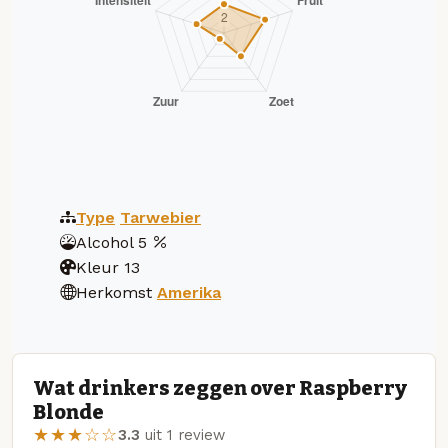
Type
Tarwebier
Alcohol
5
Kleur
13
Herkomst
Amerika
Wat drinkers zeggen over Raspberry
Blonde
★★★☆☆
3.3
uit 1 review