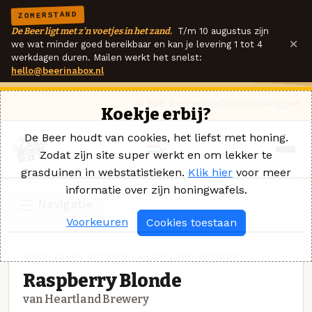
ZOMERSTAND
De Beer ligt met z'n voetjes in het zand.
T/m 10 augustus zijn
×
we wat minder goed bereikbaar en kan je levering 1 tot 4
werkdagen duren. Mailen werkt het snelst:
hello@beerinabox.nl
Ik heb een vraag
Contact
Inloggen
Koekje erbij?
De Beer houdt van cookies, het liefst met honing.
Zodat zijn site super werkt en om lekker te
grasduinen in webstatistieken.
Klik hier
voor meer
informatie over zijn honingwafels.
Navigatie
Voorkeuren
Cookies toestaan
AMERIKAANS WITBIER · HEARTLAND BREWERY
Raspberry Blonde
van Heartland Brewery