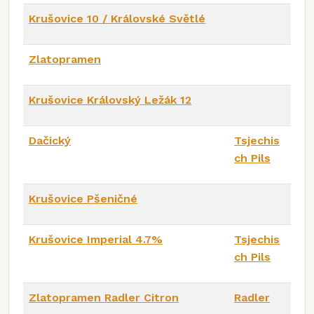
Krušovice 10 / Královské Světlé
Zlatopramen
Krušovice Královský Ležák 12
Dačický
Tsjechis
ch Pils
Krušovice Pšeničné
Krušovice Imperial 4.7%
Tsjechis
ch Pils
Zlatopramen Radler Citron
Radler