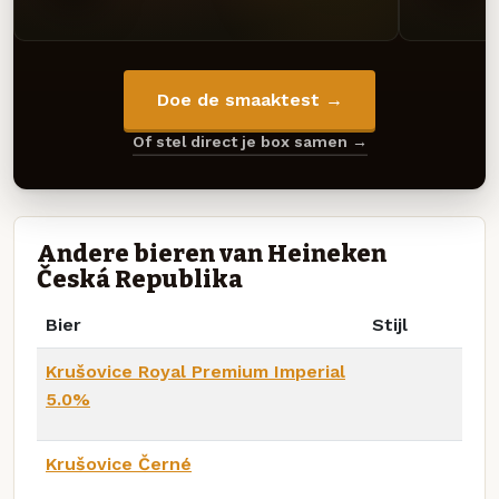
Doe de smaaktest →
Of stel direct je box samen →
Andere bieren van Heineken
Česká Republika
Bier
Stijl
Krušovice Royal Premium Imperial
5.0%
Krušovice Černé