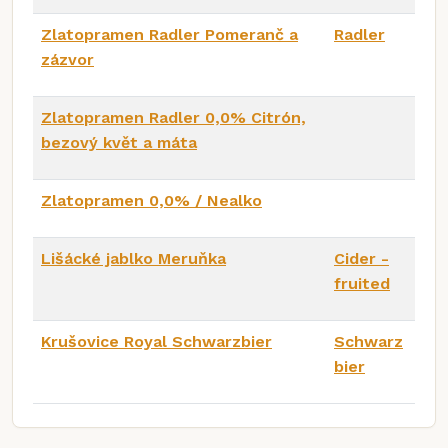
Zlatopramen Radler Pomeranč a
Radler
zázvor
Zlatopramen Radler 0,0% Citrón,
bezový květ a máta
Zlatopramen 0,0% / Nealko
Lišácké jablko Meruňka
Cider -
fruited
Krušovice Royal Schwarzbier
Schwarz
bier