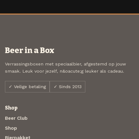
Beer in a Box
Verrassingsboxen met speciaalbier, afgestemd op jouw
smaak. Leuk voor jezelf, n&oacute;g leuker als cadeau.
✓ Veilige betaling
✓ Sinds 2013
Shop
Beer Club
Shop
Bierpakket