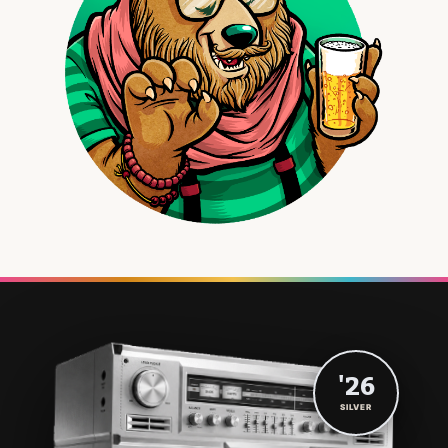
'26
SILVER