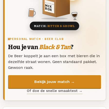
DEZE MAAND
MIX
BOX
8 BIEREN
MATCH:
BITTER & GROWL
PERSONAL MATCH · BEER CLUB
Hou je van
Black & Tan
?
De Beer koppelt je aan een box met bieren die in
dezelfde straat wonen. Geen standaard pakket.
Gewoon raak.
Bekijk jouw match →
Of doe de snelle smaaktest →