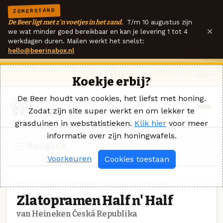
ZOMERSTAND
De Beer ligt met z'n voetjes in het zand.
T/m 10 augustus zijn
×
we wat minder goed bereikbaar en kan je levering 1 tot 4
werkdagen duren. Mailen werkt het snelst:
hello@beerinabox.nl
Ik heb een vraag
Contact
Inloggen
Koekje erbij?
De Beer houdt van cookies, het liefst met honing.
Zodat zijn site super werkt en om lekker te
grasduinen in webstatistieken.
Klik hier
voor meer
informatie over zijn honingwafels.
Navigatie
Voorkeuren
Cookies toestaan
BLACK & TAN · HEINEKEN ČESKÁ REPUBLIKA
Zlatopramen Half n' Half
van Heineken Česká Republika