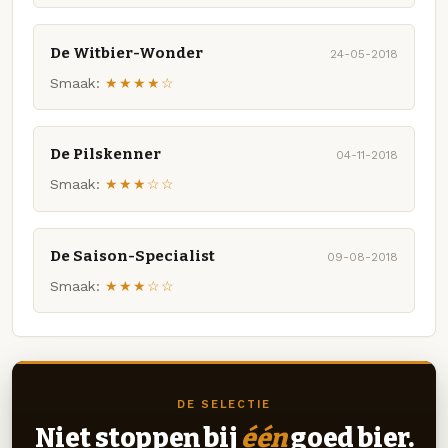
De Witbier-Wonder
24-05-2018
Smaak:
★★★★☆
De Pilskenner
04-11-2018
Smaak:
★★★☆☆
De Saison-Specialist
09-08-2018
Smaak:
★★★☆☆
DE SELECTIE
Niet stoppen bij
één
goed bier.