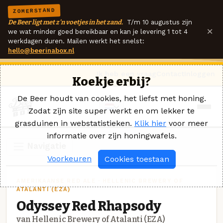
ZOMERSTAND
De Beer ligt met z'n voetjes in het zand.
T/m 10 augustus zijn
×
we wat minder goed bereikbaar en kan je levering 1 tot 4
werkdagen duren. Mailen werkt het snelst:
hello@beerinabox.nl
Ik heb een vraag
Contact
Inloggen
Koekje erbij?
De Beer houdt van cookies, het liefst met honing.
Zodat zijn site super werkt en om lekker te
grasduinen in webstatistieken.
Klik hier
voor meer
informatie over zijn honingwafels.
Navigatie
Voorkeuren
Cookies toestaan
AMERIKAANSE RED ALE · HELLENIC BREWERY OF
ATALANTI (EZA)
Odyssey Red Rhapsody
van Hellenic Brewery of Atalanti (EZA)