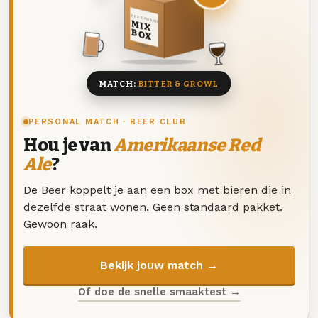
DEZE MAAND
MIX
BOX
8 BIEREN
MATCH:
BITTER & GROWL
PERSONAL MATCH · BEER CLUB
Hou je van
Amerikaanse Red
Ale
?
De Beer koppelt je aan een box met bieren die in
dezelfde straat wonen. Geen standaard pakket.
Gewoon raak.
Bekijk jouw match →
Of doe de snelle smaaktest →