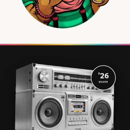
'26
SILVER