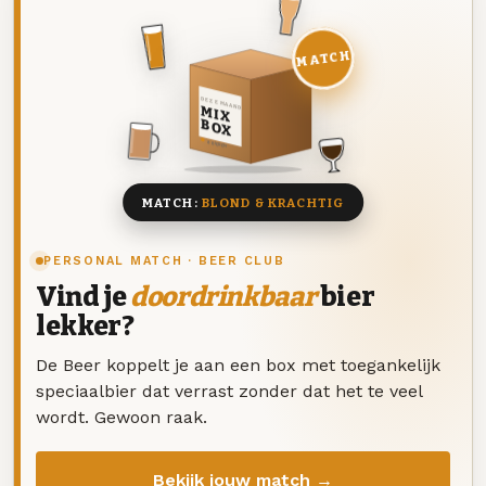
MATCH
DEZE MAAND
MIX
BOX
8 BIEREN
MATCH:
BLOND & KRACHTIG
PERSONAL MATCH · BEER CLUB
Vind je
doordrinkbaar
bier
lekker?
De Beer koppelt je aan een box met toegankelijk
speciaalbier dat verrast zonder dat het te veel
wordt. Gewoon raak.
Bekijk jouw match →