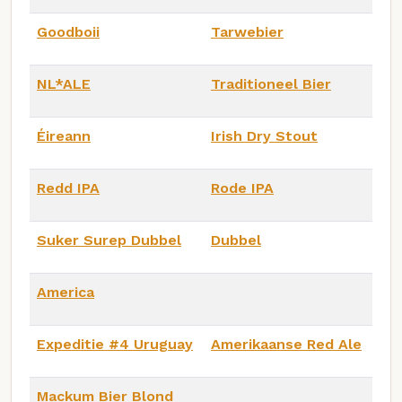
Goodboii
Tarwebier
NL*ALE
Traditioneel Bier
Éireann
Irish Dry Stout
Redd IPA
Rode IPA
Suker Surep Dubbel
Dubbel
America
Expeditie #4 Uruguay
Amerikaanse Red Ale
Mackum Bier Blond