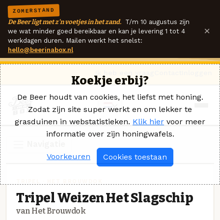
ZOMERSTAND
De Beer ligt met z'n voetjes in het zand.
T/m 10 augustus zijn
×
we wat minder goed bereikbaar en kan je levering 1 tot 4
werkdagen duren. Mailen werkt het snelst:
hello@beerinabox.nl
Ik heb een vraag
Contact
Inloggen
Koekje erbij?
De Beer houdt van cookies, het liefst met honing.
Zodat zijn site super werkt en om lekker te
grasduinen in webstatistieken.
Klik hier
voor meer
informatie over zijn honingwafels.
Navigatie
Voorkeuren
Cookies toestaan
TRIPEL · HET BROUWDOK
Tripel Weizen Het Slagschip
van Het Brouwdok