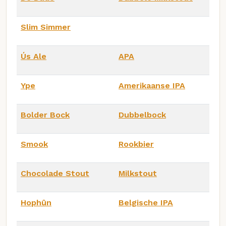
Slim Simmer
Ús Ale
APA
Ype
Amerikaanse IPA
Bolder Bock
Dubbelbock
Smook
Rookbier
Chocolade Stout
Milkstout
Hophûn
Belgische IPA