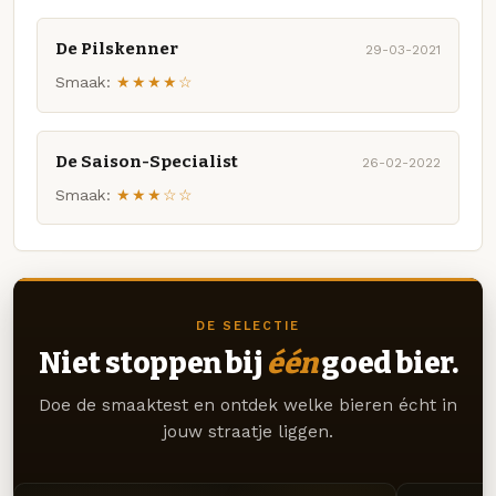
De Pilskenner
29-03-2021
Smaak:
★★★★☆
De Saison-Specialist
26-02-2022
Smaak:
★★★☆☆
DE SELECTIE
Niet stoppen bij
één
goed bier.
Doe de smaaktest en ontdek welke bieren écht in
jouw straatje liggen.