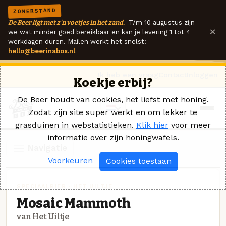
ZOMERSTAND
De Beer ligt met z'n voetjes in het zand.
T/m 10 augustus zijn
×
we wat minder goed bereikbaar en kan je levering 1 tot 4
werkdagen duren. Mailen werkt het snelst:
hello@beerinabox.nl
Ik heb een vraag
Contact
Inloggen
Koekje erbij?
De Beer houdt van cookies, het liefst met honing.
Zodat zijn site super werkt en om lekker te
grasduinen in webstatistieken.
Klik hier
voor meer
informatie over zijn honingwafels.
Navigatie
Voorkeuren
Cookies toestaan
SPECIAALBIER · HET UILTJE
Mosaic Mammoth
van Het Uiltje