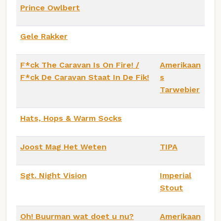
Prince Owlbert
Gele Rakker
F*ck The Caravan Is On Fire! /
Amerikaan
F*ck De Caravan Staat In De Fik!
s
Tarwebier
Hats, Hops & Warm Socks
Joost Mag Het Weten
TIPA
Sgt. Night Vision
Imperial
Stout
Oh! Buurman wat doet u nu?
Amerikaan