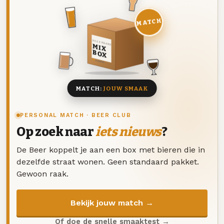
MATCH
DEZE MAAND
MIX
BOX
8 BIEREN
MATCH:
JOUW SMAAK
PERSONAL MATCH · BEER CLUB
Op zoek naar
iets nieuws
?
De Beer koppelt je aan een box met bieren die in
dezelfde straat wonen. Geen standaard pakket.
Gewoon raak.
Bekijk jouw match →
Of doe de snelle smaaktest →