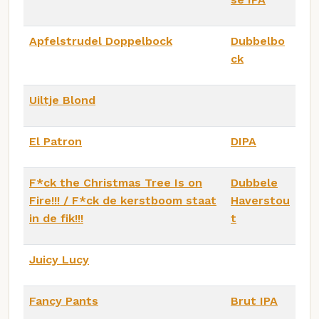
Apfelstrudel Doppelbock
Dubbelbo
ck
Uiltje Blond
El Patron
DIPA
F*ck the Christmas Tree Is on
Dubbele
Fire!!! / F*ck de kerstboom staat
Haverstou
in de fik!!!
t
Juicy Lucy
Fancy Pants
Brut IPA