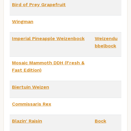
Bird of Prey Grapefruit
Wingman
Imperial Pineapple Weizenbock
Weizendu
bbelbock
Mosaic Mammoth DDH (Fresh &
Fast Edition)
Biertuin Weizen
Commissaris Rex
Blazin' Raisin
Bock