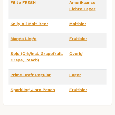
Filite FRESH
Amerikaanse
Lichte Lager
Kelly All Malt Beer
Maltbier
Mango Lingo
Fruitbier
Soju (Original, Grapefruit,
Overig
Grape, Peach)
Prime Draft Regular
Lager
Sparkling Jinro Peach
Fruitbier