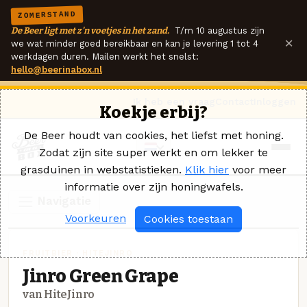
ZOMERSTAND
De Beer ligt met z'n voetjes in het zand.
T/m 10 augustus zijn
×
we wat minder goed bereikbaar en kan je levering 1 tot 4
werkdagen duren. Mailen werkt het snelst:
hello@beerinabox.nl
Ik heb een vraag
Contact
Inloggen
Koekje erbij?
De Beer houdt van cookies, het liefst met honing.
Zodat zijn site super werkt en om lekker te
grasduinen in webstatistieken.
Klik hier
voor meer
informatie over zijn honingwafels.
Navigatie
Voorkeuren
Cookies toestaan
FRUITBIER · HITEJINRO
Jinro Green Grape
van HiteJinro