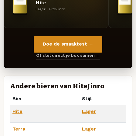
Hite
Lager · HiteJinro
Doe de smaaktest →
Of stel direct je box samen →
Andere bieren van HiteJinro
Bier
Stijl
Hite
Lager
Terra
Lager