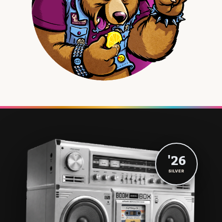
'26
SILVER