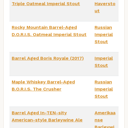
Triple Oatmeal Imperial Stout
Haversto
ut
Rocky Mountain Barrel-Aged
Russian
D.O.R.I.S. Oatmeal Imperial Stout
Imperial
Stout
Barrel Aged Boris Royale (2017)
Imperial
Stout
Maple Whiskey Barrel-Aged
Russian
B.O.R.I.S. The Crusher
Imperial
Stout
Barrel Aged In-TEN-sity
Amerikaa
American-style Barleywine Ale
nse
Barleywi