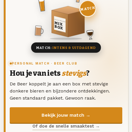
MATCH
DEZE MAAND
MIX
BOX
8 BIEREN
MATCH:
INTENS & UITDAGEND
PERSONAL MATCH · BEER CLUB
Hou je van iets
stevigs
?
De Beer koppelt je aan een box met stevige
donkere bieren en bijzondere ontdekkingen.
Geen standaard pakket. Gewoon raak.
Bekijk jouw match →
Of doe de snelle smaaktest →