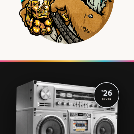
'26
SILVER