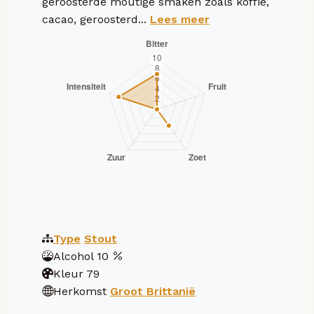
geroosterde moutige smaken zoals koffie,
cacao, geroosterd...
Lees meer
Type
Stout
Alcohol
10
Kleur
79
Herkomst
Groot Brittanië