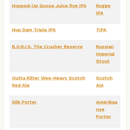
Hopped-Up Goose Juice Rye IPA
Rogge
IPA
Hop Dam Triple IPA
TIPA
B.O.R.I.S. The Crusher Reserve
Russian
Imperial
Stout
Outta Kilter Wee-Heavy Scotch
Scotch
Red Ale
Ale
Silk Porter
Amerikaa
nse
Porter