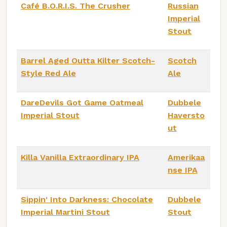
Café B.O.R.I.S. The Crusher
Russian
Imperial
Stout
Barrel Aged Outta Kilter Scotch-
Scotch
Style Red Ale
Ale
DareDevils Got Game Oatmeal
Dubbele
Imperial Stout
Haversto
ut
Killa Vanilla Extraordinary IPA
Amerikaa
nse IPA
Sippin' Into Darkness: Chocolate
Dubbele
Imperial Martini Stout
Stout