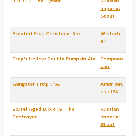
T.O.R.I.S. The Tyrant
Russian
Imperial
Stout
Frosted Frog Christmas Ale
Winterbi
er
Frog's Hollow Double Pumpkin Ale
Pompoen
bier
Gangster Frog I.P.A.
Amerikaa
nse IPA
Barrel Aged D.O.R.I.S. The
Russian
Destroyer
Imperial
Stout