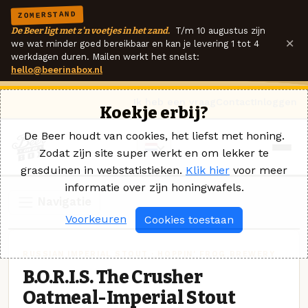
ZOMERSTAND
De Beer ligt met z'n voetjes in het zand.
T/m 10 augustus zijn
×
we wat minder goed bereikbaar en kan je levering 1 tot 4
werkdagen duren. Mailen werkt het snelst:
hello@beerinabox.nl
Ik heb een vraag
Contact
Inloggen
Koekje erbij?
De Beer houdt van cookies, het liefst met honing.
Zodat zijn site super werkt en om lekker te
grasduinen in webstatistieken.
Klik hier
voor meer
informatie over zijn honingwafels.
Navigatie
Voorkeuren
Cookies toestaan
RUSSIAN IMPERIAL STOUT · HOPPIN' FROG BREWERY
B.O.R.I.S. The Crusher
Oatmeal-Imperial Stout