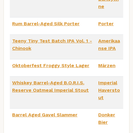
ne
Rum Barrel-Aged Silk Porter
Porter
Teeny Tiny Test Batch IPA Vol. 1 -
Amerikaa
Chinook
nse IPA
Oktoberfest Froggy Style Lager
Märzen
Whiskey Barrel-Aged B.O.R.I.S.
Imperial
Reserve Oatmeal Imperial Stout
Haversto
ut
Barrel Aged Gavel Slammer
Donker
Bier