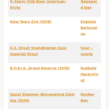
5-Alarm Chili Beer American-
Gepeper
Style
d bier
New Years Eve (2018)
Engelse
Barleywi
ne
S.S. Stout Scandinavian Sour
Sour -
Imperial Stout
overig
B.O.R.I.S. Grand Reserve (2016)
Dubbele
Haversto
ut
Gavel Slammer Monumental Dark
Donker
Ale (2019)
Bier