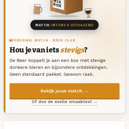
MIX
BOX
8 BIEREN
MATCH:
INTENS & UITDAGEND
PERSONAL MATCH · BEER CLUB
Hou je van iets
stevigs
?
De Beer koppelt je aan een box met stevige
donkere bieren en bijzondere ontdekkingen.
Geen standaard pakket. Gewoon raak.
Bekijk jouw match →
Of doe de snelle smaaktest →