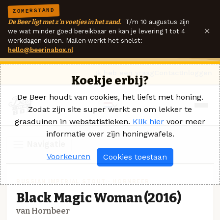
ZOMERSTAND
De Beer ligt met z'n voetjes in het zand.
T/m 10 augustus zijn
×
we wat minder goed bereikbaar en kan je levering 1 tot 4
werkdagen duren. Mailen werkt het snelst:
hello@beerinabox.nl
Ik heb een vraag
Contact
Inloggen
Koekje erbij?
De Beer houdt van cookies, het liefst met honing.
Zodat zijn site super werkt en om lekker te
grasduinen in webstatistieken.
Klik hier
voor meer
informatie over zijn honingwafels.
Navigatie
Voorkeuren
Cookies toestaan
RUSSIAN IMPERIAL STOUT · HORNBEER
Black Magic Woman (2016)
van Hornbeer