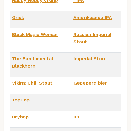
Happy Hoppy Viking
TIPA
Grisk
Amerikaanse IPA
Black Magic Woman
Russian Imperial
Stout
The Fundamental
Imperial Stout
Blackhorn
Viking Chili Stout
Gepeperd bier
TopHop
Dryhop
IPL