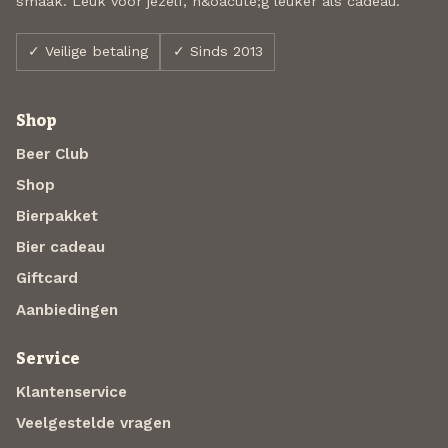
smaak. Leuk voor jezelf, n&oacute;g leuker als cadeau.
✓ Veilige betaling
✓ Sinds 2013
Shop
Beer Club
Shop
Bierpakket
Bier cadeau
Giftcard
Aanbiedingen
Service
Klantenservice
Veelgestelde vragen