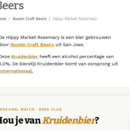
Beers
ome
Ibosim Craft Beers
Hippy Market Rosemary
De Hippy Market Rosemary is een bier gebrouwen
door
Ibosim Craft Beers
uit San Jose.
Deze
Kruidenbier
heeft een alcohol percentage van
6.0%. De bierstijl Kruidenbier komt van oorsprong uit
Internationaal
.
ERSONAL MATCH · BEER CLUB
Hou je van
Kruidenbier
?