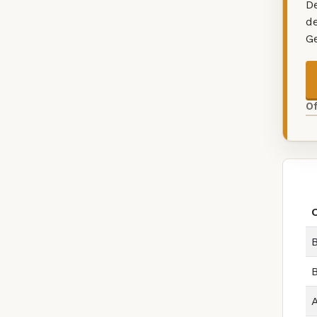
De
d
G
O
B