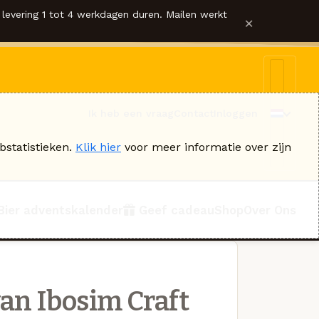
levering 1 tot 4 werkdagen duren. Mailen werkt
×
Ik heb een vraag
Contact
Inloggen
bstatistieken.
Klik hier
voor meer informatie over zijn
Bier adventskalender
Geef cadeau
Shop
Over Ons
an Ibosim Craft