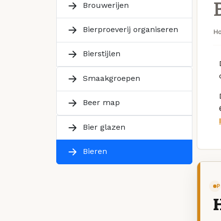
Brouwerijen
Bierproeverij organiseren
H
Bierstijlen
Smaakgroepen
Beer map
Bier glazen
Bieren
P