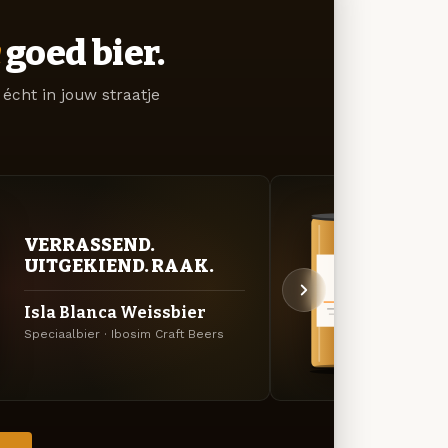
goed bier.
écht in jouw straatje
BITT
VERRASSEND.
EXP
UITGEKIEND. RAAK.
Bloo
Isla Blanca Weissbier
Amerik
Speciaalbier · Ibosim Craft Beers
Beers