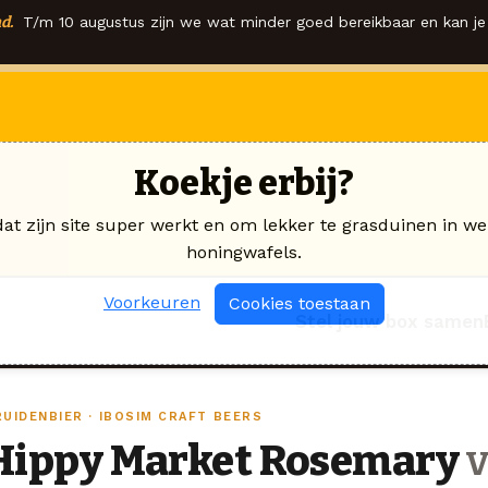
d.
T/m 10 augustus zijn we wat minder goed bereikbaar en kan je 
Koekje erbij?
dat zijn site super werkt en om lekker te grasduinen in we
honingwafels.
Voorkeuren
Cookies toestaan
Stel jouw box samen
RUIDENBIER · IBOSIM CRAFT BEERS
Hippy Market Rosemary
v