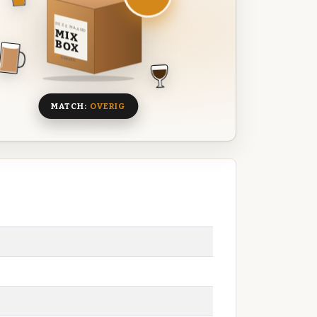
DEZE MAAND
MIX
BOX
8 BIEREN
MATCH:
OVERIG