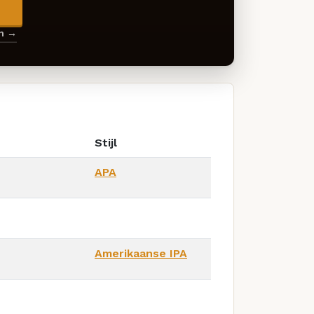
→
en →
Stijl
APA
Amerikaanse IPA