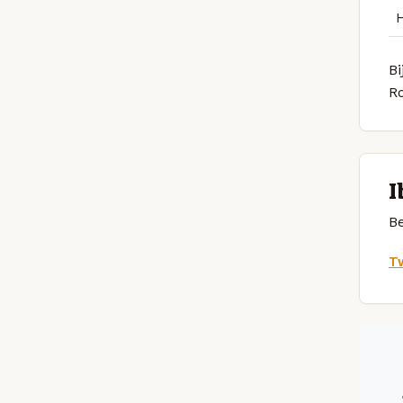
Bi
R
I
Be
Tw