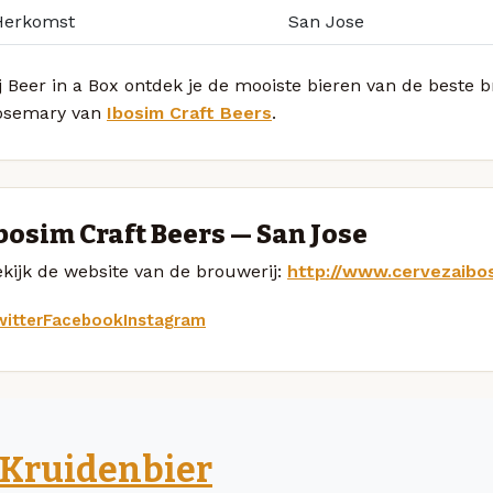
Herkomst
San Jose
j Beer in a Box ontdek je de mooiste bieren van de beste
osemary van
Ibosim Craft Beers
.
bosim Craft Beers — San Jose
kijk de website van de brouwerij:
http://www.cervezaibo
itter
Facebook
Instagram
Kruidenbier