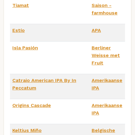
Tiamat
Saison -
farmhouse
Estío
APA
Isla Pasión
Berliner
Weisse met
Fruit
Catraio American IPA By In
Amerikaanse
Peccatum
IPA
Origins Cascade
Amerikaanse
IPA
Keltius Miño
Belgische