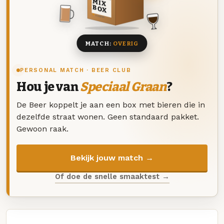
MIX
BOX
8 BIEREN
MATCH:
OVERIG
PERSONAL MATCH · BEER CLUB
Hou je van
Speciaal Graan
?
De Beer koppelt je aan een box met bieren die in
dezelfde straat wonen. Geen standaard pakket.
Gewoon raak.
Bekijk jouw match →
Of doe de snelle smaaktest →