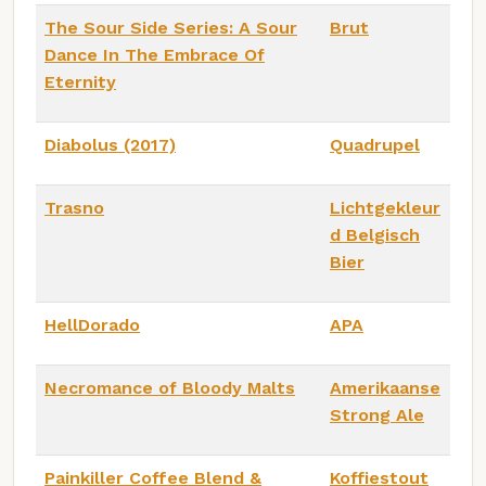
The Sour Side Series: A Sour
Brut
Dance In The Embrace Of
Eternity
Diabolus (2017)
Quadrupel
Trasno
Lichtgekleur
d Belgisch
Bier
HellDorado
APA
Necromance of Bloody Malts
Amerikaanse
Strong Ale
Painkiller Coffee Blend &
Koffiestout