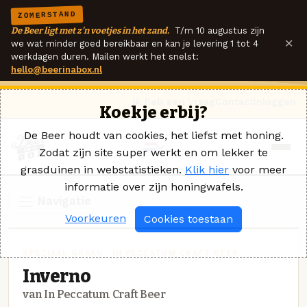
ZOMERSTAND
De Beer ligt met z'n voetjes in het zand.
T/m 10 augustus zijn
×
we wat minder goed bereikbaar en kan je levering 1 tot 4
werkdagen duren. Mailen werkt het snelst:
hello@beerinabox.nl
Ik heb een vraag
Contact
Inloggen
Koekje erbij?
De Beer houdt van cookies, het liefst met honing.
Zodat zijn site super werkt en om lekker te
grasduinen in webstatistieken.
Klik hier
voor meer
informatie over zijn honingwafels.
Navigatie
Voorkeuren
Cookies toestaan
SPECIAAL GRAAN · IN PECCATUM CRAFT BEER
Inverno
van In Peccatum Craft Beer