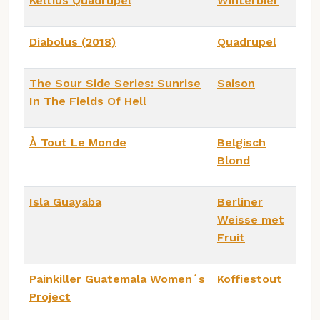
Keltius Quadrupel
Winterbier
Diabolus (2018)
Quadrupel
The Sour Side Series: Sunrise
Saison
In The Fields Of Hell
À Tout Le Monde
Belgisch
Blond
Isla Guayaba
Berliner
Weisse met
Fruit
Painkiller Guatemala Women´s
Koffiestout
Project