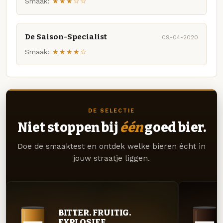
Smaak:
★★★☆☆
De Saison-Specialist
09-04-2020
Smaak:
★★★★☆
DE SELECTIE
Niet stoppen bij
één
goed bier.
Doe de smaaktest en ontdek welke bieren écht in
jouw straatje liggen.
BITTER. FRUITIG.
EXPLOSIEF.