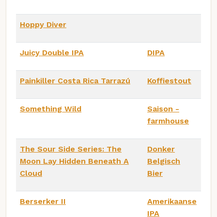
Hoppy Diver
Juicy Double IPA
DIPA
Painkiller Costa Rica Tarrazú
Koffiestout
Something Wild
Saison -
farmhouse
The Sour Side Series: The
Donker
Moon Lay Hidden Beneath A
Belgisch
Cloud
Bier
Berserker II
Amerikaanse
IPA