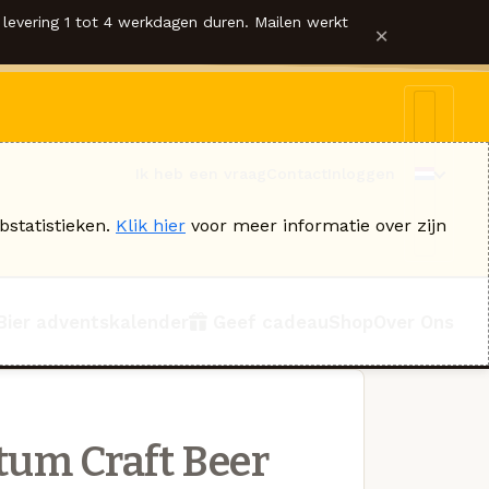
levering 1 tot 4 werkdagen duren. Mailen werkt
×
Ik heb een vraag
Contact
Inloggen
bstatistieken.
Klik hier
voor meer informatie over zijn
Bier adventskalender
Geef cadeau
Shop
Over Ons
tum Craft Beer