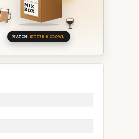
DEZE MAAND
MIX
BOX
8 BIEREN
MATCH:
BITTER & GROWL