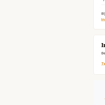
Bi
I
I
Be
Tw