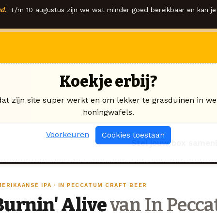
d.
T/m 10 augustus zijn we wat minder goed bereikbaar en kan je 
Koekje erbij?
dat zijn site super werkt en om lekker te grasduinen in we
honingwafels.
Voorkeuren
Cookies toestaan
Stel jouw box samen
ERIKAANSE IPA · IN PECCATUM CRAFT BEER
Burnin' Alive
van In Pecca