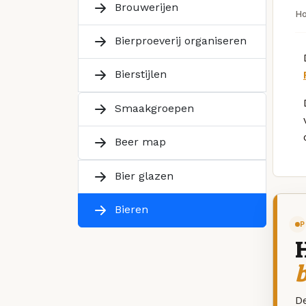
Brouwerijen
H
Bierproeverij organiseren
Bierstijlen
Smaakgroepen
Beer map
Bier glazen
Bieren
P
De