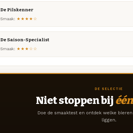
De Pilskenner
Smaak:
★★★★☆
De Saison-Specialist
Smaak:
★★★☆☆
DE SELECTIE
Niet stoppen bij
één
Doe de smaaktest en ontdek welke bieren 
liggen.