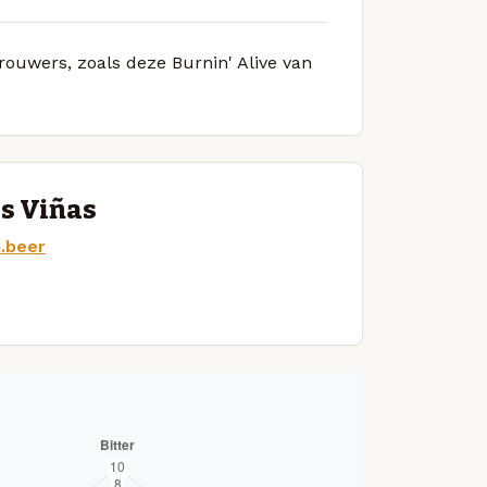
brouwers, zoals deze Burnin' Alive van
as Viñas
.beer