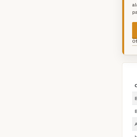
a
p
O
O
B