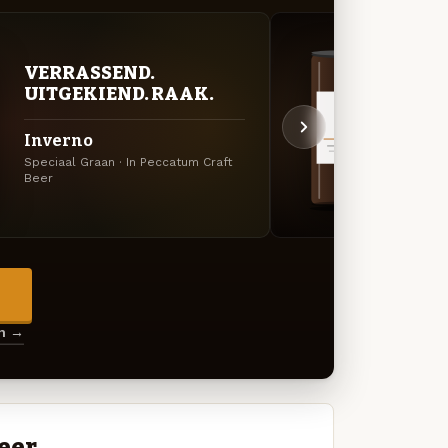
VERRASSEND.
DON
UITGEKIEND. RAAK.
DEC
Inverno
Blac
Speciaal Graan · In Peccatum Craft
Imperi
Beer
Beer
→
en →
eer