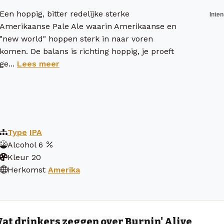
Een hoppig, bitter redelijke sterke
Amerikaanse Pale Ale waarin Amerikaanse en
"new world" hoppen sterk in naar voren
komen. De balans is richting hoppig, je proeft
ge...
Lees meer
Type
IPA
Alcohol
6
Kleur
20
Herkomst
Amerika
at drinkers zeggen over Burnin' Alive