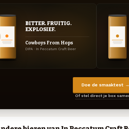
BITTER. FRUITIG.
EXPLOSIEF.
Cowboys From Hops
DIPA · In Peccatum Craft Beer
Doe de smaaktest 
Of stel direct je box sam
ndere bieren van In Peccatum Craft B