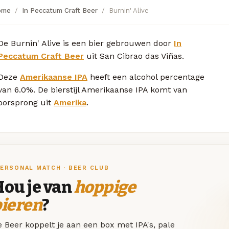
ome
In Peccatum Craft Beer
Burnin' Alive
De Burnin' Alive is een bier gebrouwen door
In
Peccatum Craft Beer
uit San Cibrao das Viñas.
Deze
Amerikaanse IPA
heeft een alcohol percentage
van 6.0%. De bierstijl Amerikaanse IPA komt van
oorsprong uit
Amerika
.
ERSONAL MATCH · BEER CLUB
Hou je van
hoppige
bieren
?
 Beer koppelt je aan een box met IPA's, pale