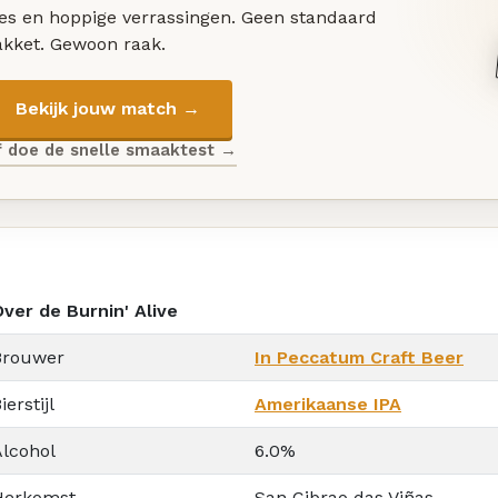
les en hoppige verrassingen. Geen standaard
akket. Gewoon raak.
Bekijk jouw match →
f doe de snelle smaaktest →
ver de Burnin' Alive
Brouwer
In Peccatum Craft Beer
ierstijl
Amerikaanse IPA
Alcohol
6.0%
Herkomst
San Cibrao das Viñas