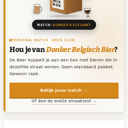
MIX
BOX
8 BIEREN
MATCH:
DONKER & ELEGANT
PERSONAL MATCH · BEER CLUB
Hou je van
Donker Belgisch Bier
?
De Beer koppelt je aan een box met bieren die in
dezelfde straat wonen. Geen standaard pakket.
Gewoon raak.
Bekijk jouw match →
Of doe de snelle smaaktest →