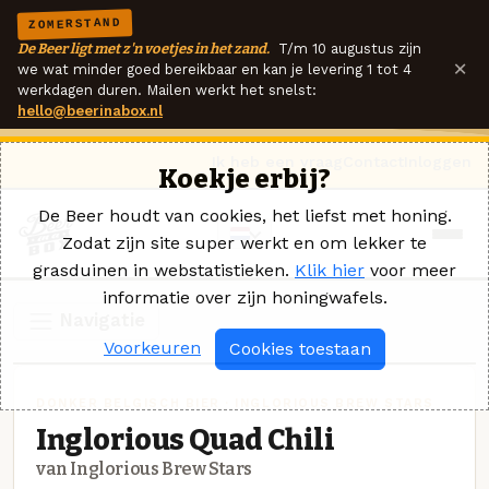
ZOMERSTAND
De Beer ligt met z'n voetjes in het zand.
T/m 10 augustus zijn
×
we wat minder goed bereikbaar en kan je levering 1 tot 4
werkdagen duren. Mailen werkt het snelst:
hello@beerinabox.nl
Ik heb een vraag
Contact
Inloggen
Koekje erbij?
De Beer houdt van cookies, het liefst met honing.
Zodat zijn site super werkt en om lekker te
grasduinen in webstatistieken.
Klik hier
voor meer
informatie over zijn honingwafels.
Navigatie
Voorkeuren
Cookies toestaan
DONKER BELGISCH BIER · INGLORIOUS BREW STARS
Inglorious Quad Chili
van Inglorious Brew Stars