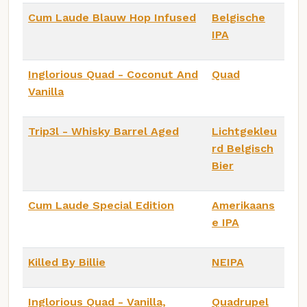
Cum Laude Blauw Hop Infused
Belgische
IPA
Inglorious Quad - Coconut And
Quad
Vanilla
Trip3l - Whisky Barrel Aged
Lichtgekleu
rd Belgisch
Bier
Cum Laude Special Edition
Amerikaans
e IPA
Killed By Billie
NEIPA
Inglorious Quad - Vanilla,
Quadrupel