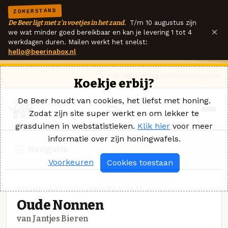
ZOMERSTAND
De Beer ligt met z'n voetjes in het zand.
T/m 10 augustus zijn
×
we wat minder goed bereikbaar en kan je levering 1 tot 4
werkdagen duren. Mailen werkt het snelst:
hello@beerinabox.nl
Ik heb een vraag
Contact
Inloggen
Koekje erbij?
De Beer houdt van cookies, het liefst met honing.
Zodat zijn site super werkt en om lekker te
grasduinen in webstatistieken.
Klik hier
voor meer
informatie over zijn honingwafels.
Navigatie
Voorkeuren
Cookies toestaan
BELGISCH BLOND · JANTJES BIEREN
Oude Nonnen
van Jantjes Bieren