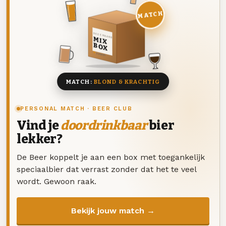
MATCH
DEZE MAAND
MIX
BOX
8 BIEREN
MATCH:
BLOND & KRACHTIG
PERSONAL MATCH · BEER CLUB
Vind je
doordrinkbaar
bier
lekker?
De Beer koppelt je aan een box met toegankelijk
speciaalbier dat verrast zonder dat het te veel
wordt. Gewoon raak.
Bekijk jouw match →