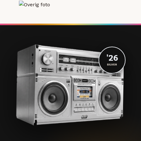
'26
SILVER