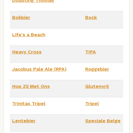
Doubting Thomas
Bokbier
Bock
Life's a Beach
Heavy Cross
TIPA
Jacobus Pale Ale (RPA)
Roggebier
Hop Zij Met Ons
Glutenvrij
Trinitas Tripel
Tripel
Lentebier
Speciale Belge