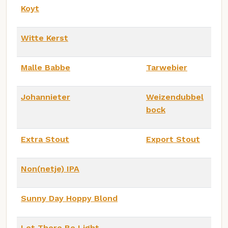
Koyt
Witte Kerst
Malle Babbe
Tarwebier
Johannieter
Weizendubbel
bock
Extra Stout
Export Stout
Non(netje) IPA
Sunny Day Hoppy Blond
Let There Be Light