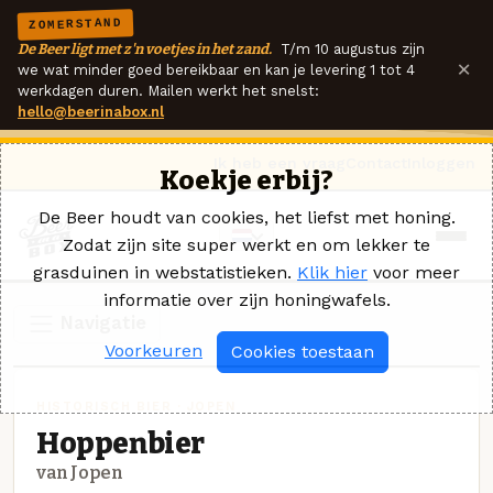
ZOMERSTAND
De Beer ligt met z'n voetjes in het zand.
T/m 10 augustus zijn
×
we wat minder goed bereikbaar en kan je levering 1 tot 4
werkdagen duren. Mailen werkt het snelst:
hello@beerinabox.nl
Ik heb een vraag
Contact
Inloggen
Koekje erbij?
De Beer houdt van cookies, het liefst met honing.
Zodat zijn site super werkt en om lekker te
grasduinen in webstatistieken.
Klik hier
voor meer
informatie over zijn honingwafels.
Navigatie
Voorkeuren
Cookies toestaan
HISTORISCH BIER · JOPEN
Hoppenbier
van Jopen