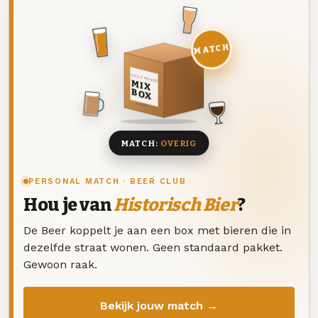
MATCH
DEZE MAAND
MIX
BOX
8 BIEREN
MATCH:
OVERIG
PERSONAL MATCH · BEER CLUB
Hou je van
Historisch Bier
?
De Beer koppelt je aan een box met bieren die in
dezelfde straat wonen. Geen standaard pakket.
Gewoon raak.
Bekijk jouw match →