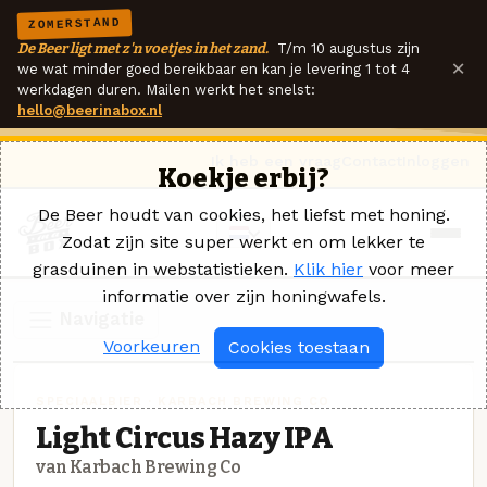
ZOMERSTAND
De Beer ligt met z'n voetjes in het zand.
T/m 10 augustus zijn
×
we wat minder goed bereikbaar en kan je levering 1 tot 4
werkdagen duren. Mailen werkt het snelst:
hello@beerinabox.nl
Ik heb een vraag
Contact
Inloggen
Koekje erbij?
De Beer houdt van cookies, het liefst met honing.
Zodat zijn site super werkt en om lekker te
grasduinen in webstatistieken.
Klik hier
voor meer
informatie over zijn honingwafels.
Navigatie
Voorkeuren
Cookies toestaan
SPECIAALBIER · KARBACH BREWING CO
Light Circus Hazy IPA
van Karbach Brewing Co