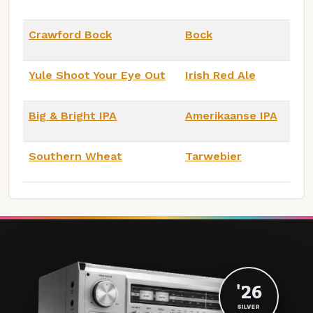
Crawford Bock
Bock
Yule Shoot Your Eye Out
Irish Red Ale
Big & Bright IPA
Amerikaanse IPA
Southern Wheat
Tarwebier
'26
SILVER