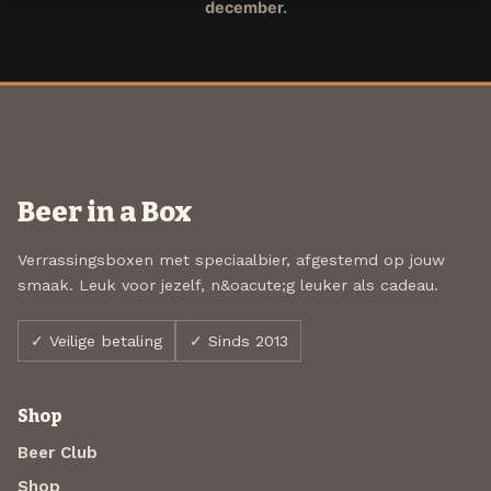
december.
Beer in a Box
Verrassingsboxen met speciaalbier, afgestemd op jouw
smaak. Leuk voor jezelf, n&oacute;g leuker als cadeau.
✓ Veilige betaling
✓ Sinds 2013
Shop
Beer Club
Shop