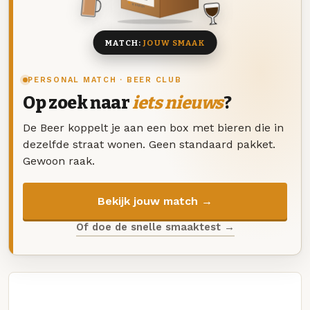
8 BIEREN
MATCH:
JOUW SMAAK
PERSONAL MATCH · BEER CLUB
Op zoek naar
iets nieuws
?
De Beer koppelt je aan een box met bieren die in
dezelfde straat wonen. Geen standaard pakket.
Gewoon raak.
Bekijk jouw match →
Of doe de snelle smaaktest →