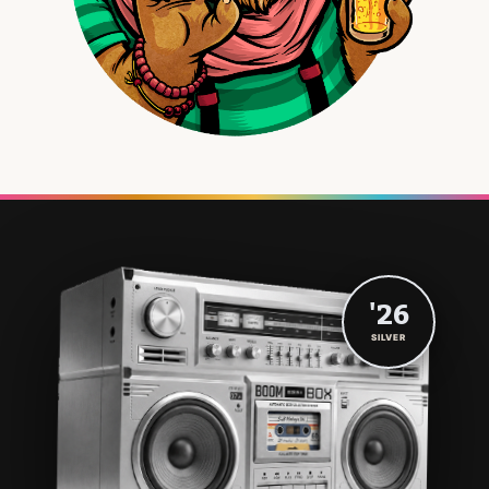
'26
SILVER