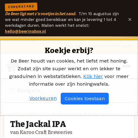
ZOMERSTAND
De Beer ligt met z'n voetjes in het zand.
T/m 10 augustus zijn
×
we wat minder goed bereikbaar en kan je levering 1 tot 4
werkdagen duren. Mailen werkt het snelst:
hello@beerinabox.nl
Ik heb een vraag
Contact
Inloggen
Koekje erbij?
De Beer houdt van cookies, het liefst met honing.
Zodat zijn site super werkt en om lekker te
grasduinen in webstatistieken.
Klik hier
voor meer
informatie over zijn honingwafels.
Navigatie
Voorkeuren
Cookies toestaan
AMERIKAANSE IPA · KAROO CRAFT BREWERIES
The Jackal IPA
van Karoo Craft Breweries