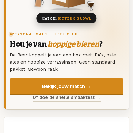
8 BIEREN
MATCH:
BITTER & GROWL
PERSONAL MATCH · BEER CLUB
Hou je van
hoppige bieren
?
De Beer koppelt je aan een box met IPA's, pale
ales en hoppige verrassingen. Geen standaard
pakket. Gewoon raak.
Bekijk jouw match →
Of doe de snelle smaaktest →