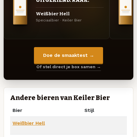
UITGEKIEND. RAAK.
Weißbier Hell
Speciaalbier · Keiler Bier
Doe de smaaktest →
Of stel direct je box samen →
Andere bieren van Keiler Bier
Bier
Stijl
Weißbier Hell