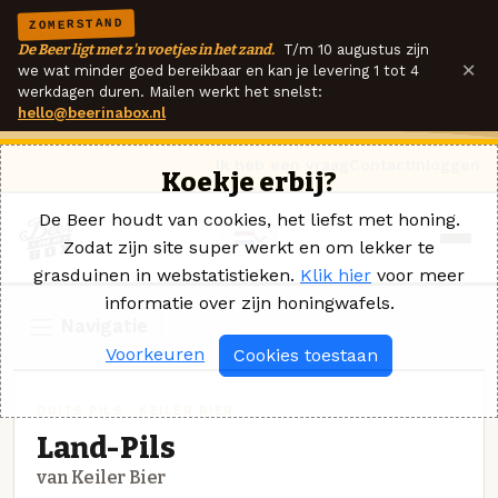
ZOMERSTAND
De Beer ligt met z'n voetjes in het zand.
T/m 10 augustus zijn
×
we wat minder goed bereikbaar en kan je levering 1 tot 4
werkdagen duren. Mailen werkt het snelst:
hello@beerinabox.nl
Ik heb een vraag
Contact
Inloggen
Koekje erbij?
De Beer houdt van cookies, het liefst met honing.
Zodat zijn site super werkt en om lekker te
grasduinen in webstatistieken.
Klik hier
voor meer
informatie over zijn honingwafels.
Navigatie
Voorkeuren
Cookies toestaan
DUITS PILS · KEILER BIER
Land-Pils
van Keiler Bier