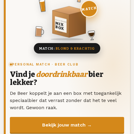
MATCH
DEZE MAAND
MIX
BOX
8 BIEREN
MATCH:
BLOND & KRACHTIG
PERSONAL MATCH · BEER CLUB
Vind je
doordrinkbaar
bier
lekker?
De Beer koppelt je aan een box met toegankelijk
speciaalbier dat verrast zonder dat het te veel
wordt. Gewoon raak.
Bekijk jouw match →