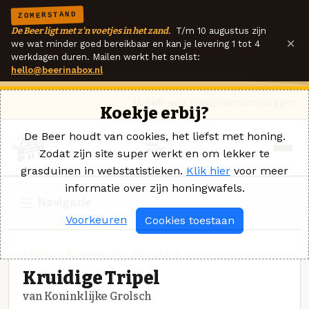
ZOMERSTAND
De Beer ligt met z'n voetjes in het zand.
T/m 10 augustus zijn
×
we wat minder goed bereikbaar en kan je levering 1 tot 4
werkdagen duren. Mailen werkt het snelst:
hello@beerinabox.nl
Ik heb een vraag
Contact
Inloggen
Koekje erbij?
De Beer houdt van cookies, het liefst met honing.
Zodat zijn site super werkt en om lekker te
grasduinen in webstatistieken.
Klik hier
voor meer
informatie over zijn honingwafels.
Navigatie
Voorkeuren
Cookies toestaan
TRIPEL · KONINKLIJKE GROLSCH
Kruidige Tripel
van Koninklijke Grolsch