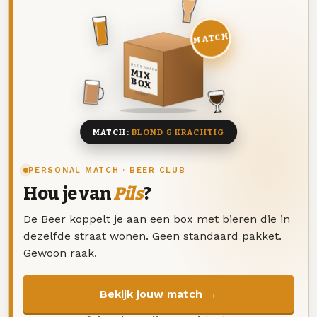
MATCH
DEZE MAAND
MIX
BOX
8 BIEREN
MATCH:
BLOND & KRACHTIG
PERSONAL MATCH · BEER CLUB
Hou je van
Pils
?
De Beer koppelt je aan een box met bieren die in
dezelfde straat wonen. Geen standaard pakket.
Gewoon raak.
Bekijk jouw match →