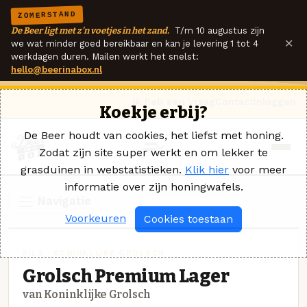
ZOMERSTAND
De Beer ligt met z'n voetjes in het zand.
T/m 10 augustus zijn
×
we wat minder goed bereikbaar en kan je levering 1 tot 4
werkdagen duren. Mailen werkt het snelst:
hello@beerinabox.nl
Ik heb een vraag
Contact
Inloggen
Koekje erbij?
De Beer houdt van cookies, het liefst met honing.
Zodat zijn site super werkt en om lekker te
grasduinen in webstatistieken.
Klik hier
voor meer
informatie over zijn honingwafels.
Navigatie
Voorkeuren
Cookies toestaan
PILS · KONINKLIJKE GROLSCH
Grolsch Premium Lager
van Koninklijke Grolsch