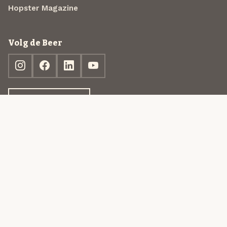
Hopster Magazine
Volg de Beer
Ontdek jouw box
© 2013-2026 Beer in a Box BV