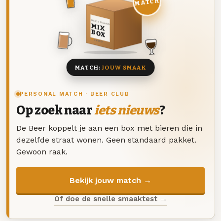
MATCH
DEZE MAAND
MIX
BOX
8 BIEREN
MATCH:
JOUW SMAAK
PERSONAL MATCH · BEER CLUB
Op zoek naar
iets nieuws
?
De Beer koppelt je aan een box met bieren die in
dezelfde straat wonen. Geen standaard pakket.
Gewoon raak.
Bekijk jouw match →
Of doe de snelle smaaktest →