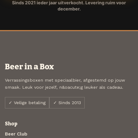
Sinds 2021 ieder jaar uitverkocht. Levering ruim voor
december.
Beer in a Box
Verrassingsboxen met speciaalbier, afgestemd op jouw
smaak. Leuk voor jezelf, n&oacute;g leuker als cadeau.
✓ Veilige betaling
✓ Sinds 2013
Shop
Beer Club