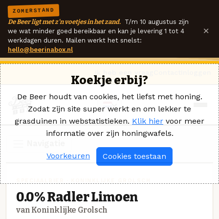
ZOMERSTAND
De Beer ligt met z'n voetjes in het zand.
T/m 10 augustus zijn
×
we wat minder goed bereikbaar en kan je levering 1 tot 4
werkdagen duren. Mailen werkt het snelst:
hello@beerinabox.nl
Ik heb een vraag
Contact
Inloggen
Koekje erbij?
De Beer houdt van cookies, het liefst met honing.
Zodat zijn site super werkt en om lekker te
grasduinen in webstatistieken.
Klik hier
voor meer
informatie over zijn honingwafels.
Navigatie
Voorkeuren
Cookies toestaan
SPECIAALBIER · KONINKLIJKE GROLSCH
0.0% Radler Limoen
van Koninklijke Grolsch