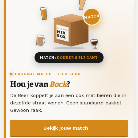
MATCH
DEZE MAAND
MIX
BOX
8 BIEREN
MATCH:
DONKER & ELEGANT
PERSONAL MATCH · BEER CLUB
Hou je van
Bock
?
De Beer koppelt je aan een box met bieren die in
dezelfde straat wonen. Geen standaard pakket.
Gewoon raak.
Bekijk jouw match →