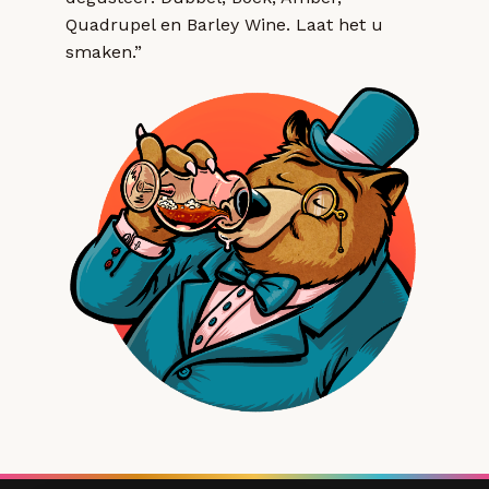
Quadrupel en Barley Wine. Laat het u
smaken.”