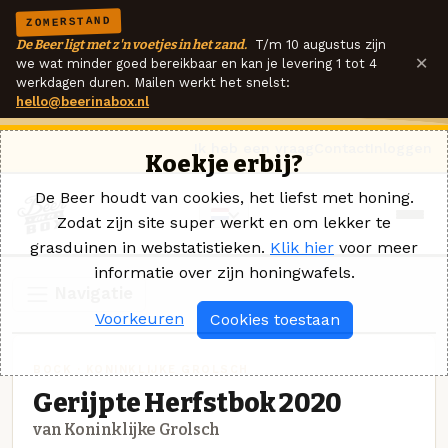
ZOMERSTAND
De Beer ligt met z'n voetjes in het zand.
T/m 10 augustus zijn
×
we wat minder goed bereikbaar en kan je levering 1 tot 4
werkdagen duren. Mailen werkt het snelst:
hello@beerinabox.nl
Ik heb een vraag
Contact
Inloggen
Koekje erbij?
De Beer houdt van cookies, het liefst met honing.
Zodat zijn site super werkt en om lekker te
grasduinen in webstatistieken.
Klik hier
voor meer
informatie over zijn honingwafels.
Navigatie
Voorkeuren
Cookies toestaan
BOCK · KONINKLIJKE GROLSCH
Gerijpte Herfstbok 2020
van Koninklijke Grolsch