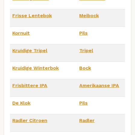
Frisse Lentebok
Meibock
Kornuit
Pils
Kruidige Tripel
Tripel
Kruidige Winterbok
Bock
Frisbittere IPA
Amerikaanse IPA
De Klok
Pils
Radler Citroen
Radler