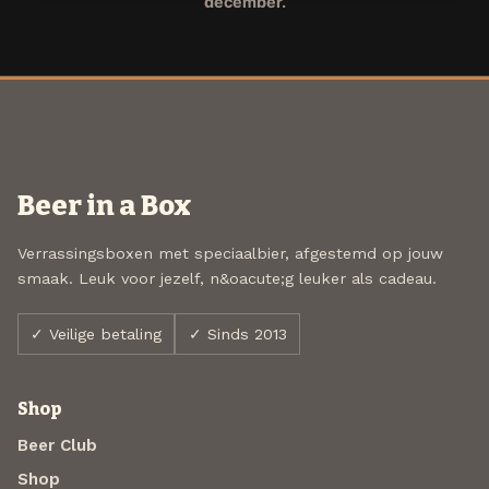
december.
Beer in a Box
Verrassingsboxen met speciaalbier, afgestemd op jouw
smaak. Leuk voor jezelf, n&oacute;g leuker als cadeau.
✓ Veilige betaling
✓ Sinds 2013
Shop
Beer Club
Shop