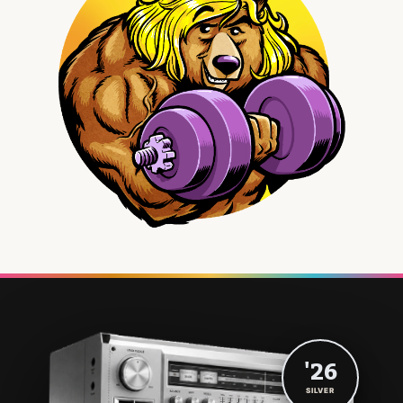
'26
SILVER