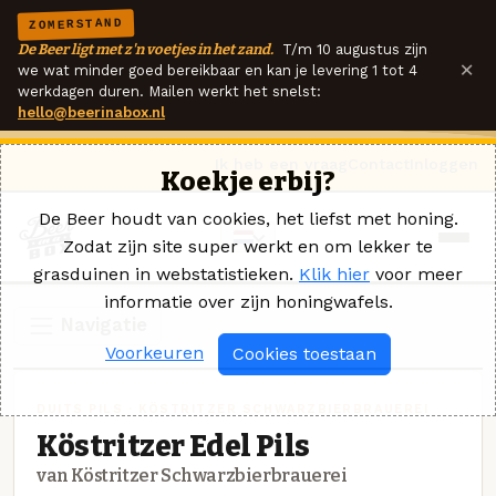
ZOMERSTAND
De Beer ligt met z'n voetjes in het zand.
T/m 10 augustus zijn
×
we wat minder goed bereikbaar en kan je levering 1 tot 4
werkdagen duren. Mailen werkt het snelst:
hello@beerinabox.nl
Ik heb een vraag
Contact
Inloggen
Koekje erbij?
De Beer houdt van cookies, het liefst met honing.
Zodat zijn site super werkt en om lekker te
grasduinen in webstatistieken.
Klik hier
voor meer
informatie over zijn honingwafels.
Navigatie
Voorkeuren
Cookies toestaan
DUITS PILS · KÖSTRITZER SCHWARZBIERBRAUEREI
Köstritzer Edel Pils
van Köstritzer Schwarzbierbrauerei