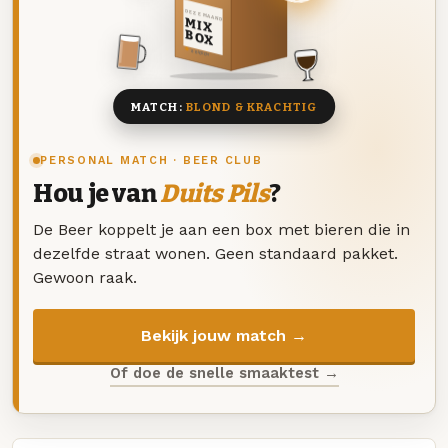
DEZE MAAND
MIX
BOX
8 BIEREN
MATCH:
BLOND & KRACHTIG
PERSONAL MATCH · BEER CLUB
Hou je van
Duits Pils
?
De Beer koppelt je aan een box met bieren die in
dezelfde straat wonen. Geen standaard pakket.
Gewoon raak.
Bekijk jouw match →
Of doe de snelle smaaktest →