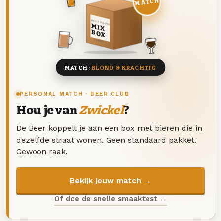
MATCH
DEZE MAAND
MIX
BOX
8 BIEREN
MATCH:
BLOND & KRACHTIG
PERSONAL MATCH · BEER CLUB
Hou je van
Zwickel
?
De Beer koppelt je aan een box met bieren die in
dezelfde straat wonen. Geen standaard pakket.
Gewoon raak.
Bekijk jouw match →
Of doe de snelle smaaktest →