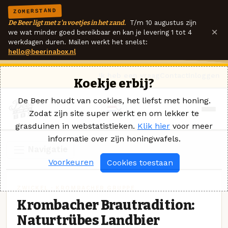
ZOMERSTAND
De Beer ligt met z'n voetjes in het zand.
T/m 10 augustus zijn
×
we wat minder goed bereikbaar en kan je levering 1 tot 4
werkdagen duren. Mailen werkt het snelst:
hello@beerinabox.nl
Ik heb een vraag
Contact
Inloggen
Koekje erbij?
De Beer houdt van cookies, het liefst met honing.
Zodat zijn site super werkt en om lekker te
grasduinen in webstatistieken.
Klik hier
voor meer
informatie over zijn honingwafels.
Navigatie
Voorkeuren
Cookies toestaan
ZWICKEL · KROMBACHER GRUPPE
Krombacher Brautradition:
Naturtrübes Landbier