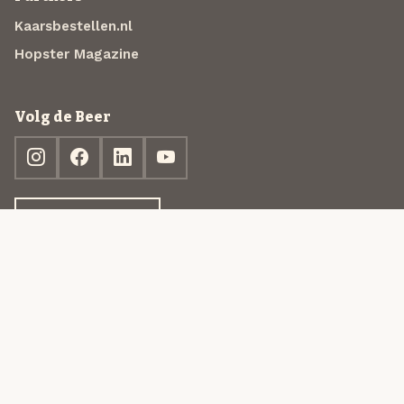
Kaarsbestellen.nl
Hopster Magazine
Volg de Beer
Ontdek jouw box
© 2013-2026 Beer in a Box BV