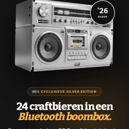
'26
SILVER
DE EXCLUSIEVE SILVER EDITION
24 craftbieren in een
Bluetooth boombox.