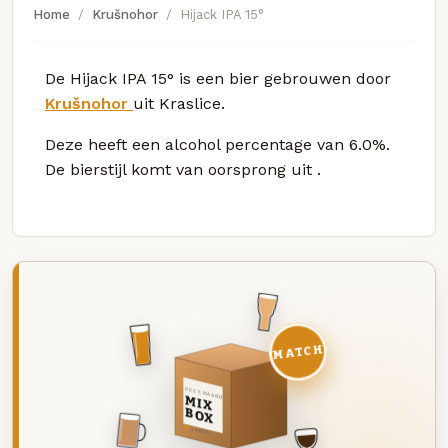
Home
Krušnohor
Hijack IPA 15°
De Hijack IPA 15° is een bier gebrouwen door
Krušnohor
uit Kraslice.
Deze
heeft een alcohol percentage van 6.0%.
De bierstijl komt van oorsprong uit
.
MATCH
DEZE MAAND
MIX
BOX
8 BIEREN