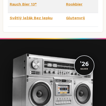
Rauch Bier 13°
Rookbier
Světlý ležák Bez lepku
Glutenvrij
'26
SILVER