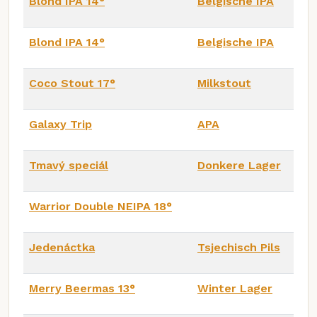
Blond IPA 14°
Belgische IPA
Blond IPA 14°
Belgische IPA
Coco Stout 17°
Milkstout
Galaxy Trip
APA
Tmavý speciál
Donkere Lager
Warrior Double NEIPA 18°
Jedenáctka
Tsjechisch Pils
Merry Beermas 13°
Winter Lager