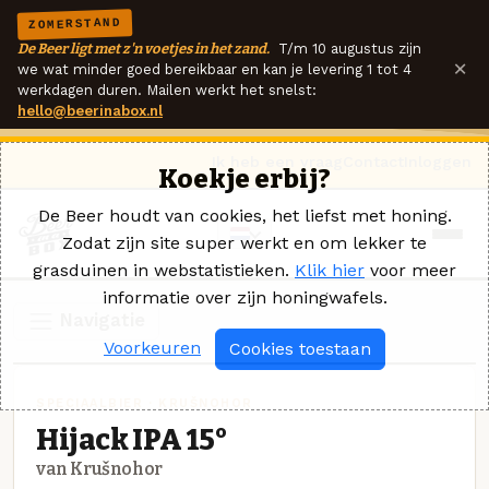
ZOMERSTAND
De Beer ligt met z'n voetjes in het zand.
T/m 10 augustus zijn
×
we wat minder goed bereikbaar en kan je levering 1 tot 4
werkdagen duren. Mailen werkt het snelst:
hello@beerinabox.nl
Ik heb een vraag
Contact
Inloggen
Koekje erbij?
De Beer houdt van cookies, het liefst met honing.
Zodat zijn site super werkt en om lekker te
grasduinen in webstatistieken.
Klik hier
voor meer
informatie over zijn honingwafels.
Navigatie
Voorkeuren
Cookies toestaan
SPECIAALBIER · KRUŠNOHOR
Hijack IPA 15°
van Krušnohor