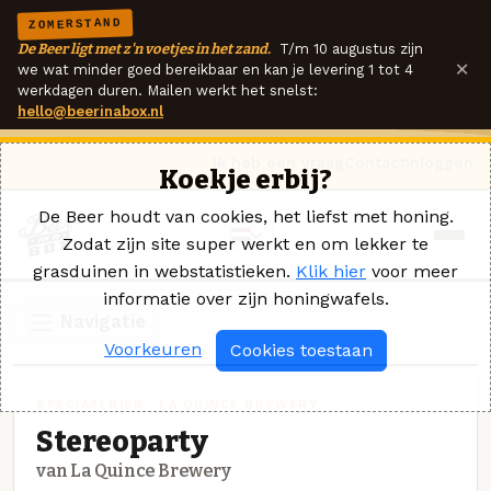
ZOMERSTAND
De Beer ligt met z'n voetjes in het zand.
T/m 10 augustus zijn
×
we wat minder goed bereikbaar en kan je levering 1 tot 4
werkdagen duren. Mailen werkt het snelst:
hello@beerinabox.nl
Ik heb een vraag
Contact
Inloggen
Koekje erbij?
De Beer houdt van cookies, het liefst met honing.
Zodat zijn site super werkt en om lekker te
grasduinen in webstatistieken.
Klik hier
voor meer
informatie over zijn honingwafels.
Navigatie
Voorkeuren
Cookies toestaan
SPECIAALBIER · LA QUINCE BREWERY
Stereoparty
van La Quince Brewery