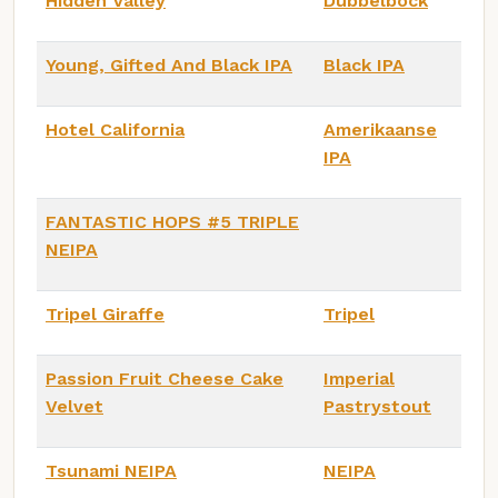
Hidden Valley
Dubbelbock
Young, Gifted And Black IPA
Black IPA
Hotel California
Amerikaanse
IPA
FANTASTIC HOPS #5 TRIPLE
NEIPA
Tripel Giraffe
Tripel
Passion Fruit Cheese Cake
Imperial
Velvet
Pastrystout
Tsunami NEIPA
NEIPA