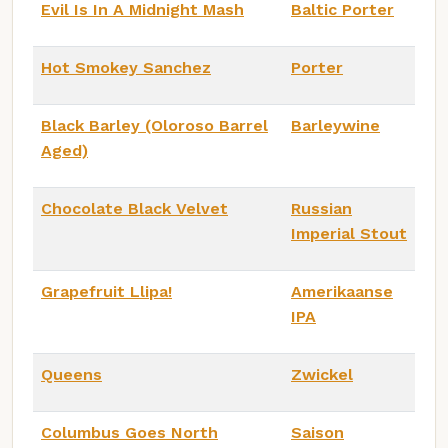
Evil Is In A Midnight Mash
Baltic Porter
Hot Smokey Sanchez
Porter
Black Barley (Oloroso Barrel
Barleywine
Aged)
Chocolate Black Velvet
Russian
Imperial Stout
Grapefruit Llipa!
Amerikaanse
IPA
Queens
Zwickel
Columbus Goes North
Saison