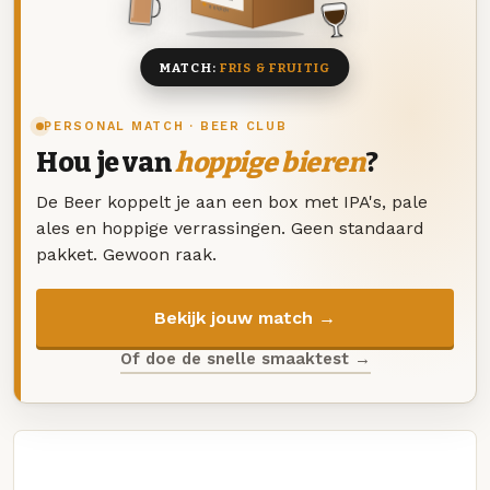
8 BIEREN
MATCH:
FRIS & FRUITIG
PERSONAL MATCH · BEER CLUB
Hou je van
hoppige bieren
?
De Beer koppelt je aan een box met IPA's, pale
ales en hoppige verrassingen. Geen standaard
pakket. Gewoon raak.
Bekijk jouw match →
Of doe de snelle smaaktest →