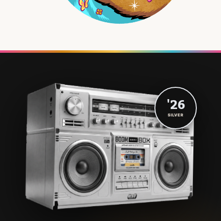
'26
SILVER