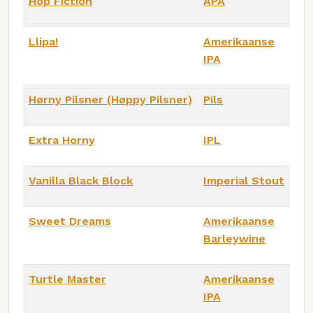
Hop Fiction
APA
Llipa!
Amerikaanse
IPA
Hørny Pilsner (Høppy Pilsner)
Pils
Extra Horny
IPL
Vanilla Black Block
Imperial Stout
Sweet Dreams
Amerikaanse
Barleywine
Turtle Master
Amerikaanse
IPA