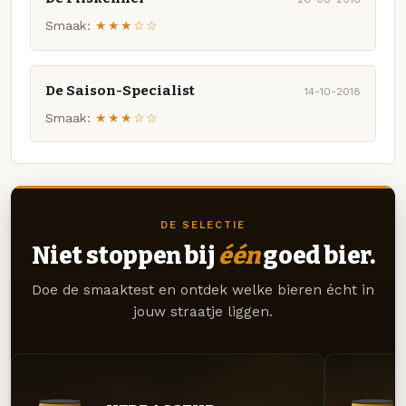
Smaak:
★★★☆☆
De Saison-Specialist
14-10-2018
Smaak:
★★★☆☆
DE SELECTIE
Niet stoppen bij
één
goed bier.
Doe de smaaktest en ontdek welke bieren écht in
jouw straatje liggen.