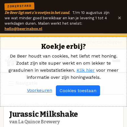
ZOMERSTAND
De Beer ligt met z'n voetjes in het zand.
T/m 10 augustus zijn
×
we wat minder goed bereikbaar en kan je levering 1 tot 4
werkdagen duren. Mailen werkt het snelst:
hello@beerinabox.nl
Ik heb een vraag
Contact
Inloggen
Koekje erbij?
De Beer houdt van cookies, het liefst met honing.
Zodat zijn site super werkt en om lekker te
grasduinen in webstatistieken.
Klik hier
voor meer
informatie over zijn honingwafels.
Navigatie
Voorkeuren
Cookies toestaan
MILKSHAKE IPA · LA QUINCE BREWERY
Jurassic Milkshake
van La Quince Brewery