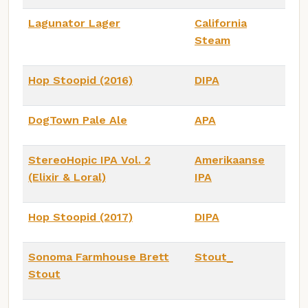
Lagunator Lager
California
Steam
Hop Stoopid (2016)
DIPA
DogTown Pale Ale
APA
StereoHopic IPA Vol. 2
Amerikaanse
(Elixir & Loral)
IPA
Hop Stoopid (2017)
DIPA
Sonoma Farmhouse Brett
Stout_
Stout