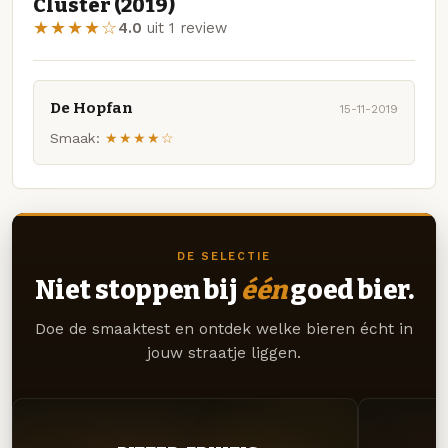
Cluster (2019)
★★★★☆
4.0
uit 1 review
De Hopfan
15-11-2019
Smaak:
★★★★☆
DE SELECTIE
Niet stoppen bij
één
goed bier.
Doe de smaaktest en ontdek welke bieren écht in
jouw straatje liggen.