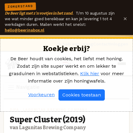
ZOMERSTAND
De Beer ligt met z'n voetjes in het zand.
T/m 10 augustus zijn
×
we wat minder goed bereikbaar en kan je levering 1 tot 4
werkdagen duren. Mailen werkt het snelst:
hello@beerinabox.nl
Ik heb een vraag
Contact
Inloggen
Koekje erbij?
De Beer houdt van cookies, het liefst met honing.
Zodat zijn site super werkt en om lekker te
grasduinen in webstatistieken.
Klik hier
voor meer
informatie over zijn honingwafels.
Navigatie
Voorkeuren
Cookies toestaan
DIPA · LAGUNITAS BREWING COMPANY
Super Cluster (2019)
van Lagunitas Brewing Company