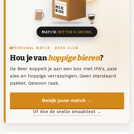
DEZE MAAND
MIX
BOX
8 BIEREN
MATCH:
BITTER & GROWL
PERSONAL MATCH · BEER CLUB
Hou je van
hoppige bieren
?
De Beer koppelt je aan een box met IPA's, pale
ales en hoppige verrassingen. Geen standaard
pakket. Gewoon raak.
Bekijk jouw match →
Of doe de snelle smaaktest →