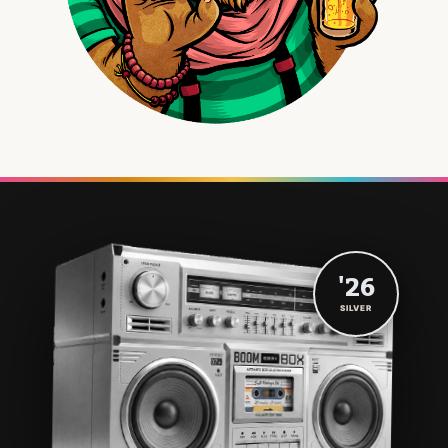
'26
SILVER