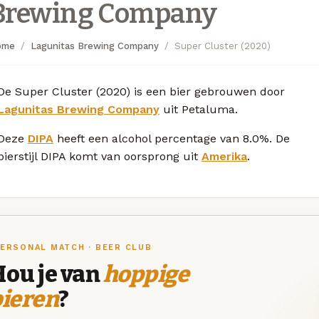
Brewing Company
ome
Lagunitas Brewing Company
Super Cluster (2020)
De Super Cluster (2020) is een bier gebrouwen door
Lagunitas Brewing Company
uit Petaluma.
Deze
DIPA
heeft een alcohol percentage van 8.0%. De
bierstijl DIPA komt van oorsprong uit
Amerika
.
ERSONAL MATCH · BEER CLUB
Hou je van
hoppige
bieren
?