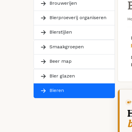
Brouwerijen
Bierproeverij organiseren
H
Bierstijlen
Smaakgroepen
Beer map
Bier glazen
Bieren
P