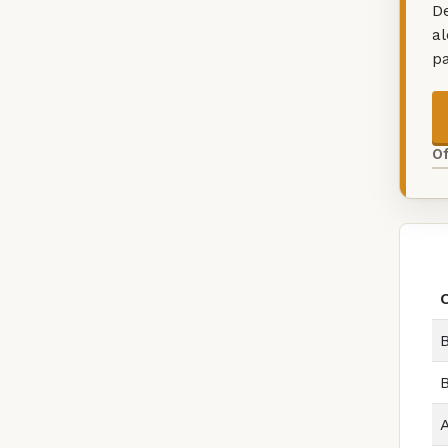
De
a
p
O
B