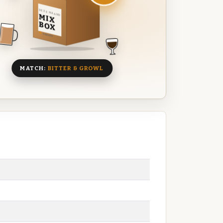
DEZE MAAND
MIX
BOX
8 BIEREN
MATCH:
BITTER & GROWL