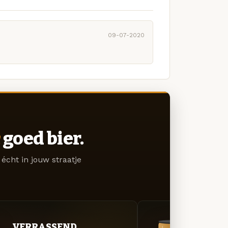
09-07-2020
goed bier.
écht in jouw straatje
VERRASSEND.