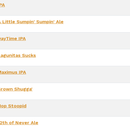
IPA
A Little Sumpin' Sumpin' Ale
DayTime IPA
Lagunitas Sucks
Maximus IPA
Brown Shugga'
Hop Stoopid
12th of Never Ale