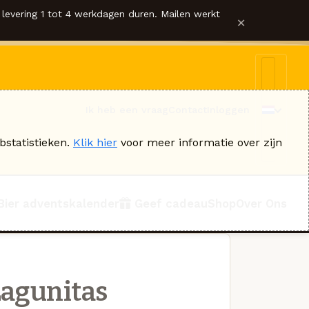
levering 1 tot 4 werkdagen duren. Mailen werkt
×
Ik heb een vraag
Contact
Inloggen
bstatistieken.
Klik hier
voor meer informatie over zijn
Bier adventskalender
Geef cadeau
Shop
Over Ons
agunitas