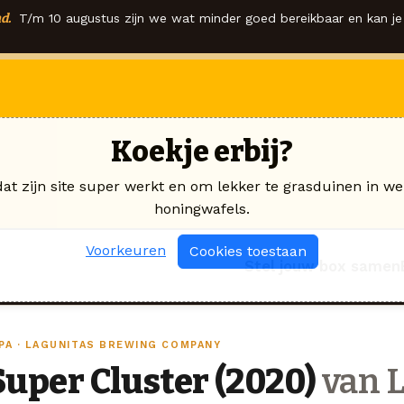
d.
T/m 10 augustus zijn we wat minder goed bereikbaar en kan je 
Koekje erbij?
dat zijn site super werkt en om lekker te grasduinen in we
honingwafels.
Voorkeuren
Cookies toestaan
Stel jouw box samen
IPA · LAGUNITAS BREWING COMPANY
Super Cluster (2020)
van L