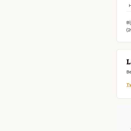
Bi
(
L
Be
Tw