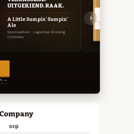
VER
UITGEKIEND. RAAK.
UIT
A Little Sumpin' Sumpin'
DayT
Ale
Specia
Speciaalbier · Lagunitas Brewing
Compa
Company
→
en →
g Company
Stijl