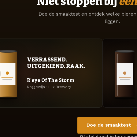
Niet stoppen bij
één
Doe de smaaktest en ontdek welke bieren 
liggen.
VERRASSEND.
UITGEKIEND. RAAK.
R'eye Of The Storm
Roggewijn · Lux Brewery
Doe de smaaktest 
Of stel direct je box sam