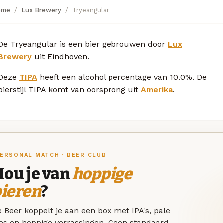
ome
Lux Brewery
Tryeangular
De Tryeangular is een bier gebrouwen door
Lux
Brewery
uit Eindhoven.
Deze
TIPA
heeft een alcohol percentage van 10.0%. De
bierstijl TIPA komt van oorsprong uit
Amerika
.
ERSONAL MATCH · BEER CLUB
Hou je van
hoppige
bieren
?
 Beer koppelt je aan een box met IPA's, pale
les en hoppige verrassingen. Geen standaard