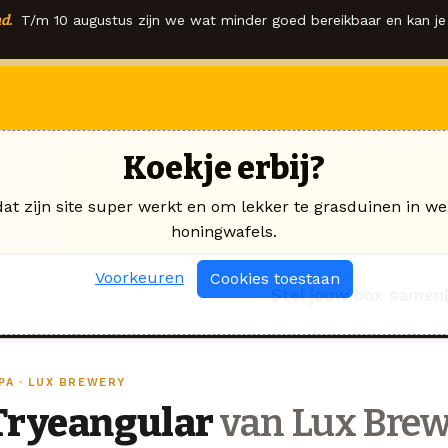
d.
T/m 10 augustus zijn we wat minder goed bereikbaar en kan je 
Koekje erbij?
dat zijn site super werkt en om lekker te grasduinen in we
honingwafels.
Voorkeuren
Cookies toestaan
Stel jouw box samen
PA · LUX BREWERY
Tryeangular
van Lux Bre