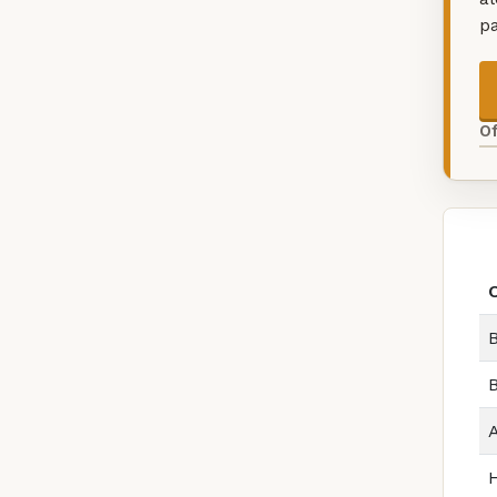
p
O
B