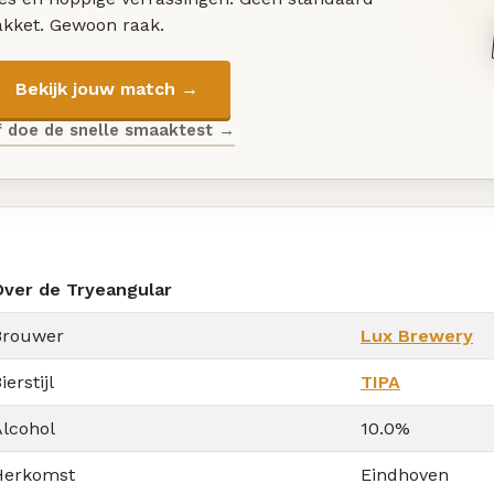
akket. Gewoon raak.
Bekijk jouw match →
f doe de snelle smaaktest →
Over de Tryeangular
Brouwer
Lux Brewery
ierstijl
TIPA
Alcohol
10.0%
Herkomst
Eindhoven