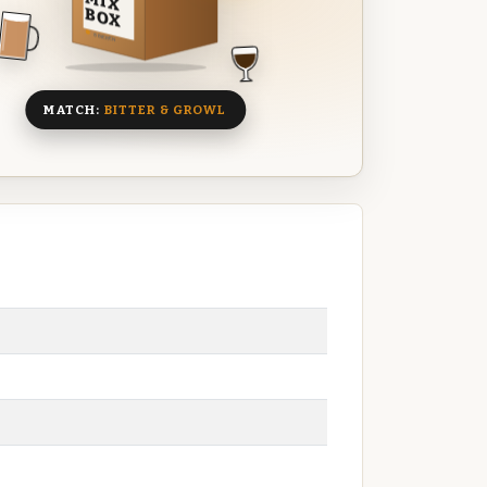
MIX
BOX
8 BIEREN
MATCH:
BITTER & GROWL