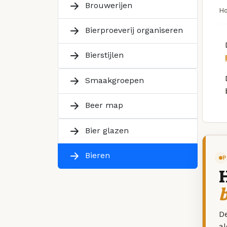
Brouwerijen
H
Bierproeverij organiseren
Bierstijlen
Smaakgroepen
Beer map
Bier glazen
Bieren
P
De
a