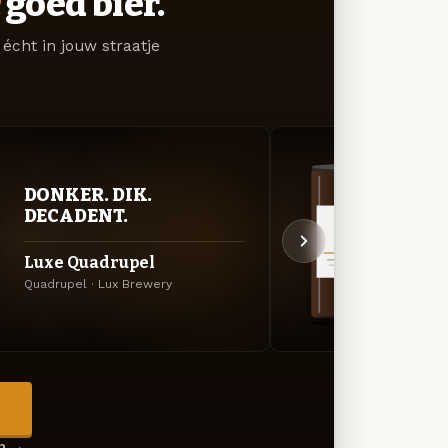
goed bier.
écht in jouw straatje
DON
DONKER. DIK.
DEC
DECADENT.
Luxe
Luxe Quadrupel
Win
Quadrupel · Lux Brewery
Amerik
Brewe
→
en →