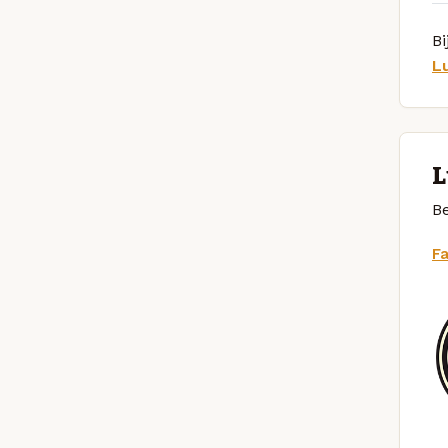
Bi
L
L
Be
F