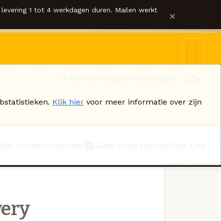
levering 1 tot 4 werkdagen duren. Mailen werkt
×
Ik heb een vraag
Contact
Inloggen
bstatistieken.
Klik hier
voor meer informatie over zijn
Bier adventskalender
Geef cadeau
Shop
Over Ons
wery