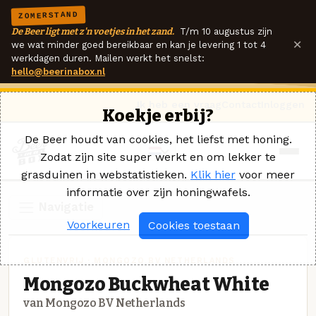
ZOMERSTAND
De Beer ligt met z'n voetjes in het zand.
T/m 10 augustus zijn
×
we wat minder goed bereikbaar en kan je levering 1 tot 4
werkdagen duren. Mailen werkt het snelst:
hello@beerinabox.nl
Ik heb een vraag
Contact
Inloggen
Koekje erbij?
De Beer houdt van cookies, het liefst met honing.
Zodat zijn site super werkt en om lekker te
grasduinen in webstatistieken.
Klik hier
voor meer
informatie over zijn honingwafels.
Navigatie
Voorkeuren
Cookies toestaan
GLUTENVRIJ · MONGOZO BV NETHERLANDS
Mongozo Buckwheat White
van Mongozo BV Netherlands