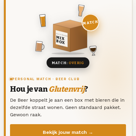
MATCH
DEZE MAAND
MIX
BOX
8 BIEREN
MATCH:
OVERIG
PERSONAL MATCH · BEER CLUB
Hou je van
Glutenvrij
?
De Beer koppelt je aan een box met bieren die in
dezelfde straat wonen. Geen standaard pakket.
Gewoon raak.
Bekijk jouw match →