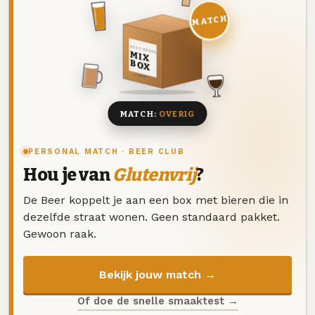
MATCH
DEZE MAAND
MIX
BOX
8 BIEREN
MATCH:
OVERIG
PERSONAL MATCH · BEER CLUB
Hou je van
Glutenvrij
?
De Beer koppelt je aan een box met bieren die in
dezelfde straat wonen. Geen standaard pakket.
Gewoon raak.
Bekijk jouw match →
Of doe de snelle smaaktest →