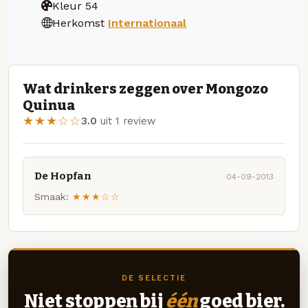
Kleur
54
Herkomst
Internationaal
Wat drinkers zeggen over Mongozo
Quinua
★★★☆☆
3.0
uit 1 review
De Hopfan
04-09-2013
Smaak:
★★★☆☆
DE SELECTIE
Niet stoppen bij
één
goed bier.