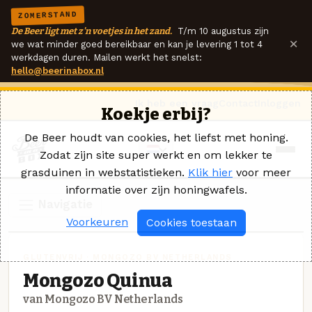
ZOMERSTAND
De Beer ligt met z'n voetjes in het zand.
T/m 10 augustus zijn
×
we wat minder goed bereikbaar en kan je levering 1 tot 4
werkdagen duren. Mailen werkt het snelst:
hello@beerinabox.nl
Ik heb een vraag
Contact
Inloggen
Koekje erbij?
De Beer houdt van cookies, het liefst met honing.
Zodat zijn site super werkt en om lekker te
grasduinen in webstatistieken.
Klik hier
voor meer
informatie over zijn honingwafels.
Navigatie
Voorkeuren
Cookies toestaan
GLUTENVRIJ · MONGOZO BV NETHERLANDS
Mongozo Quinua
van Mongozo BV Netherlands