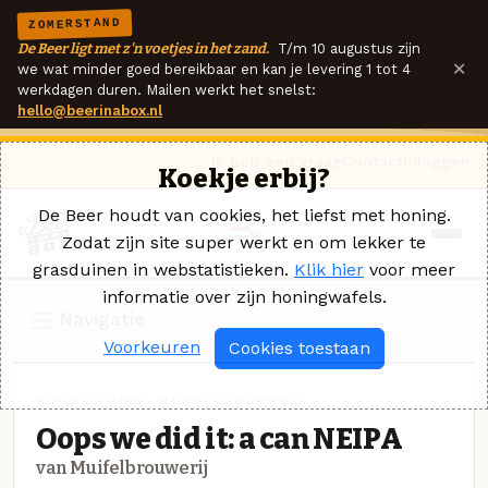
ZOMERSTAND
De Beer ligt met z'n voetjes in het zand.
T/m 10 augustus zijn
×
we wat minder goed bereikbaar en kan je levering 1 tot 4
werkdagen duren. Mailen werkt het snelst:
hello@beerinabox.nl
Ik heb een vraag
Contact
Inloggen
Koekje erbij?
De Beer houdt van cookies, het liefst met honing.
Zodat zijn site super werkt en om lekker te
grasduinen in webstatistieken.
Klik hier
voor meer
informatie over zijn honingwafels.
Navigatie
Voorkeuren
Cookies toestaan
SPECIAALBIER · MUIFELBROUWERIJ
Oops we did it: a can NEIPA
van Muifelbrouwerij