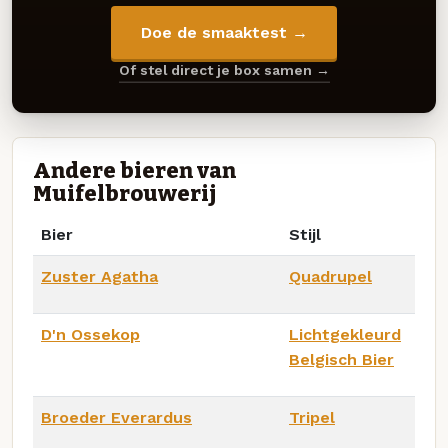
Doe de smaaktest →
Of stel direct je box samen →
Andere bieren van
Muifelbrouwerij
Bier
Stijl
Zuster Agatha
Quadrupel
D'n Ossekop
Lichtgekleurd
Belgisch Bier
Broeder Everardus
Tripel