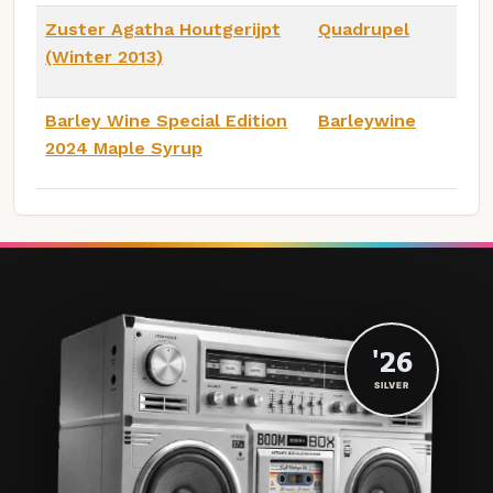
Zuster Agatha Houtgerijpt
Quadrupel
(Winter 2013)
Barley Wine Special Edition
Barleywine
2024 Maple Syrup
'26
SILVER