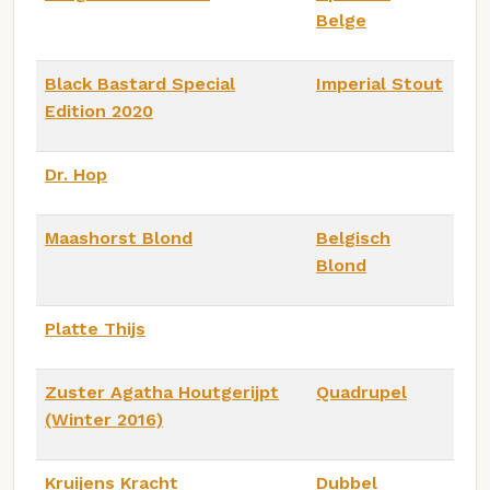
Belge
Black Bastard Special
Imperial Stout
Edition 2020
Dr. Hop
Maashorst Blond
Belgisch
Blond
Platte Thijs
Zuster Agatha Houtgerijpt
Quadrupel
(Winter 2016)
Kruijens Kracht
Dubbel