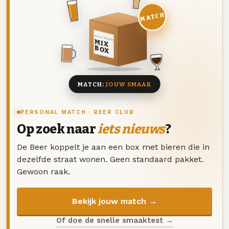
MATCH
DEZE MAAND
MIX
BOX
8 BIEREN
MATCH:
JOUW SMAAK
PERSONAL MATCH · BEER CLUB
Op zoek naar
iets nieuws
?
De Beer koppelt je aan een box met bieren die in
dezelfde straat wonen. Geen standaard pakket.
Gewoon raak.
Bekijk jouw match →
Of doe de snelle smaaktest →