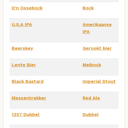
D'n Ossebock
Bock
U.S.A IPA
Amerikaanse
IPA
Beerskey
Gerookt bier
Lente Bier
Meibock
Black Bastard
Imperial Stout
Messentrekker
Red Ale
1357 Dubbel
Dubbel