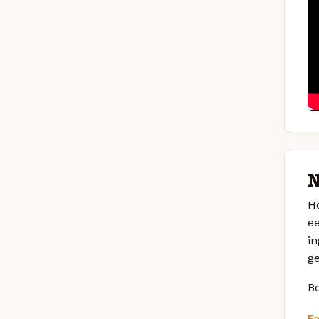
N
Ho
ee
in
ge
Be
F