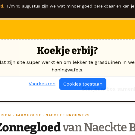
d.
T/m 10 augustus zijn we wat minder goed bereikbaar en kan je 
Koekje erbij?
dat zijn site super werkt en om lekker te grasduinen in we
honingwafels.
Voorkeuren
Cookies toestaan
Stel jouw box samen
AISON - FARMHOUSE · NAECKTE BROUWERS
Zonnegloed
van Naeckte 