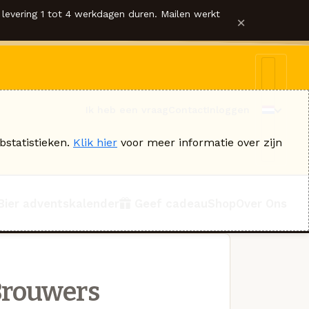
levering 1 tot 4 werkdagen duren. Mailen werkt
×
Ik heb een vraag
Contact
Inloggen
bstatistieken.
Klik hier
voor meer informatie over zijn
Bier adventskalender
Geef cadeau
Shop
Over Ons
Brouwers