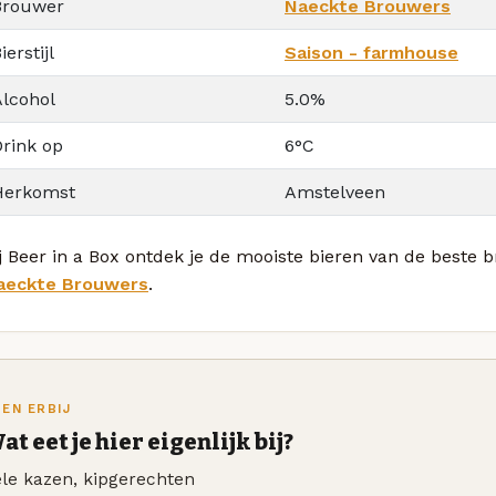
Brouwer
Naeckte Brouwers
ierstijl
Saison - farmhouse
Alcohol
5.0%
Drink op
6°C
Herkomst
Amstelveen
j Beer in a Box ontdek je de mooiste bieren van de beste
aeckte Brouwers
.
TEN ERBIJ
at eet je hier eigenlijk bij?
le kazen, kipgerechten