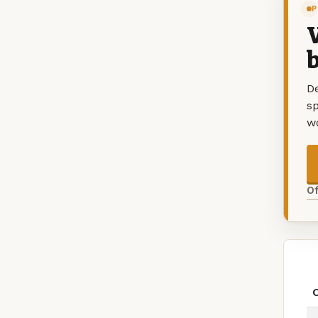
P
V
b
De
sp
w
O