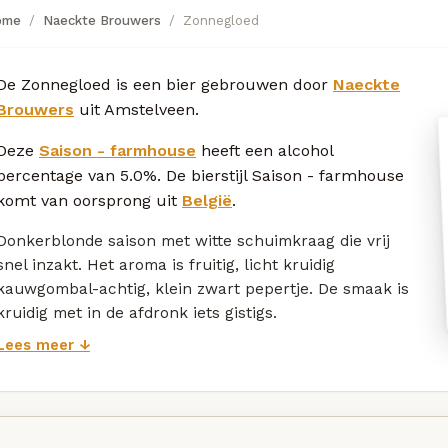
ome
Naeckte Brouwers
Zonnegloed
De Zonnegloed is een bier gebrouwen door
Naeckte
Brouwers
uit Amstelveen.
Deze
Saison - farmhouse
heeft een alcohol
percentage van 5.0%. De bierstijl Saison - farmhouse
komt van oorsprong uit
België
.
Donkerblonde saison met witte schuimkraag die vrij
snel inzakt. Het aroma is fruitig, licht kruidig
kauwgombal-achtig, klein zwart pepertje. De smaak is
kruidig met in de afdronk iets gistigs.
Lees meer ↓