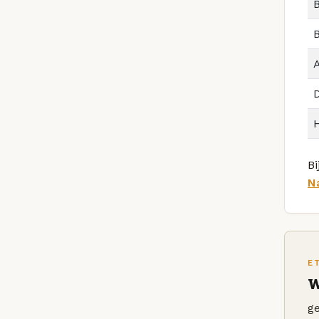
B
Bi
N
E
W
ge