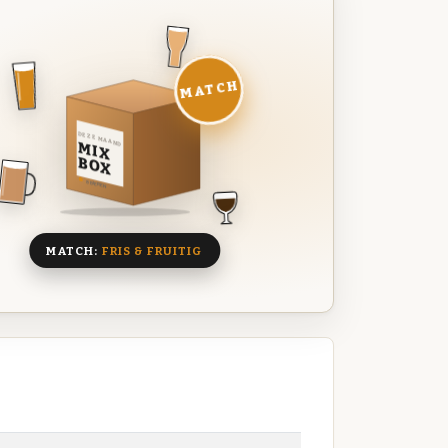
MATCH
DEZE MAAND
MIX
BOX
8 BIEREN
MATCH:
FRIS & FRUITIG