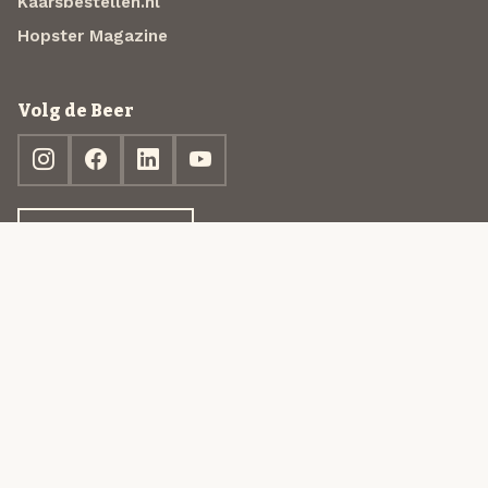
Kaarsbestellen.nl
Hopster Magazine
Volg de Beer
Ontdek jouw box
© 2013-2026 Beer in a Box BV