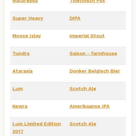
Naturepils
Tsjechisch Pils
Super Heavy
DIPA
Moose Islay
Imperial Stout
Tundra
Saison - farmhouse
Ataraxia
Donker Belgisch Bier
Lum
Scotch Ale
Kewra
Amerikaanse IPA
Lum Limited Edition
Scotch Ale
2017