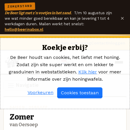
ZOMERSTAND
De Beer ligt met z'n voetjes in het zand.
T/m 10 augustus zijn
×
we wat minder goed bereikbaar en kan je levering 1 tot 4
werkdagen duren. Mailen werkt het snelst:
hello@beerinabox.nl
Ik heb een vraag
Contact
Inloggen
Koekje erbij?
De Beer houdt van cookies, het liefst met honing.
Zodat zijn site super werkt en om lekker te
grasduinen in webstatistieken.
Klik hier
voor meer
informatie over zijn honingwafels.
Navigatie
Voorkeuren
Cookies toestaan
SAISON · OERSOEP
Zomer
van Oersoep