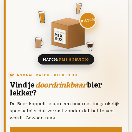
MATCH
DEZE MAAND
MIX
BOX
8 BIEREN
MATCH:
FRIS & FRUITIG
PERSONAL MATCH · BEER CLUB
Vind je
doordrinkbaar
bier
lekker?
De Beer koppelt je aan een box met toegankelijk
speciaalbier dat verrast zonder dat het te veel
wordt. Gewoon raak.