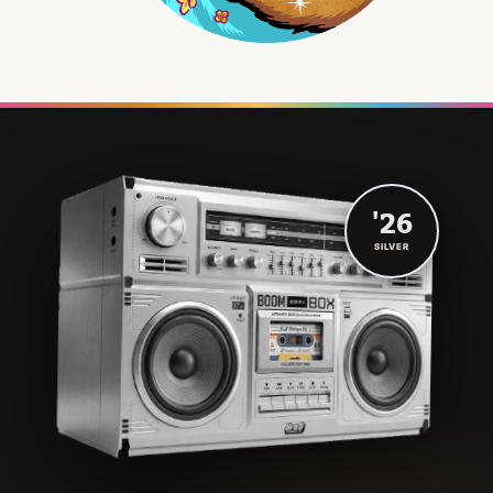
'26
SILVER