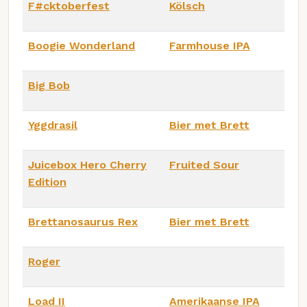
F#cktoberfest
Kölsch
Boogie Wonderland
Farmhouse IPA
Big Bob
Yggdrasil
Bier met Brett
Juicebox Hero Cherry
Fruited Sour
Edition
Brettanosaurus Rex
Bier met Brett
Roger
Load II
Amerikaanse IPA