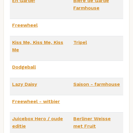
En Garde!
Bière de Garde
Farmhouse
Freewheel
Kiss Me, Kiss Me, Kiss
Tripel
Me
Dodgeball
Lazy Daisy
Saison - farmhouse
Freewheel - witbier
Juicebox Hero / oude
Berliner Weisse
editie
met Fruit