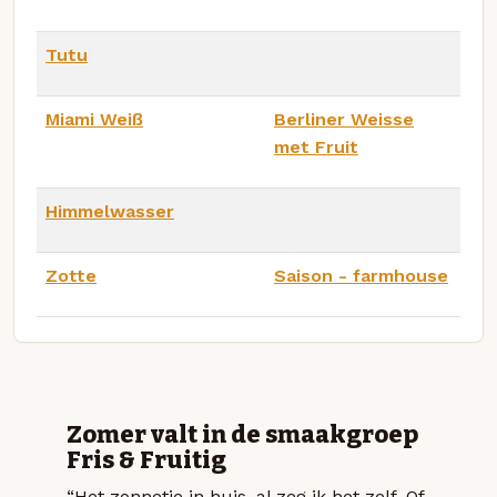
Tutu
Miami Weiß
Berliner Weisse
met Fruit
Himmelwasser
Zotte
Saison - farmhouse
Zomer valt in de smaakgroep
Fris & Fruitig
“Het zonnetje in huis, al zeg ik het zelf. Of