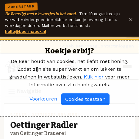
ZOMERSTAND
De Beer ligt met z'n voetjes in het zand.
T/m 10 augustus zijn
×
we wat minder goed bereikbaar en kan je levering 1 tot 4
werkdagen duren. Mailen werkt het snelst:
hello@beerinabox.nl
Ik heb een vraag
Contact
Inloggen
Koekje erbij?
De Beer houdt van cookies, het liefst met honing.
Zodat zijn site super werkt en om lekker te
grasduinen in webstatistieken.
Klik hier
voor meer
informatie over zijn honingwafels.
Navigatie
Voorkeuren
Cookies toestaan
RADLER · OETTINGER BRAUEREI
Oettinger Radler
van Oettinger Brauerei