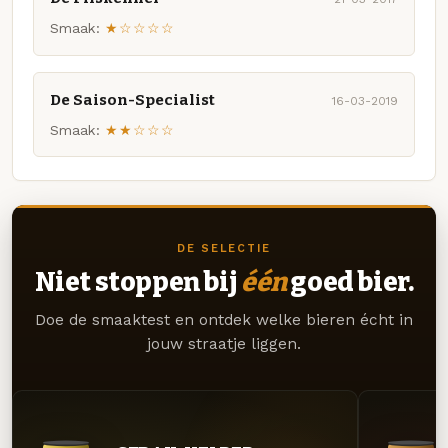
Smaak:
★☆☆☆☆
De Saison-Specialist
16-03-2019
Smaak:
★★☆☆☆
DE SELECTIE
Niet stoppen bij
één
goed bier.
Doe de smaaktest en ontdek welke bieren écht in
jouw straatje liggen.