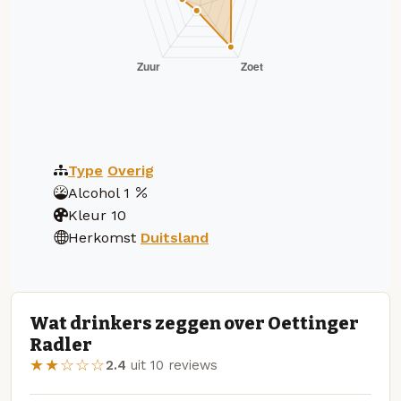
Type
Overig
Alcohol
1
Kleur
10
Herkomst
Duitsland
Wat drinkers zeggen over Oettinger
Radler
★★☆☆☆
2.4
uit 10 reviews