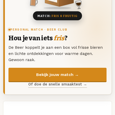
8 BIEREN
MATCH:
FRIS & FRUITIG
PERSONAL MATCH · BEER CLUB
Hou je van iets
fris
?
De Beer koppelt je aan een box vol frisse bieren
en lichte ontdekkingen voor warme dagen.
Gewoon raak.
Bekijk jouw match →
Of doe de snelle smaaktest →