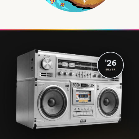
'26
SILVER