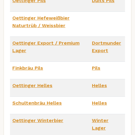
Oettinger Pils
Duits Pils
Oettinger Hefeweißbier
Naturtrüb / Weissbier
Oettinger Export / Premium
Dortmunder
Lager
Export
Finkbräu Pils
Pils
Oettinger Helles
Helles
Schultenbräu Helles
Helles
Oettinger Winterbier
Winter
Lager