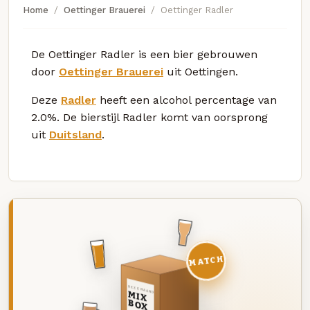
Home
Oettinger Brauerei
Oettinger Radler
De Oettinger Radler is een bier gebrouwen
door
Oettinger Brauerei
uit Oettingen.
Deze
Radler
heeft een alcohol percentage van
2.0%. De bierstijl Radler komt van oorsprong
uit
Duitsland
.
MATCH
DEZE MAAND
MIX
BOX