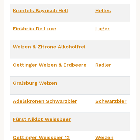
Kronfels Bayrisch Hell
Helles
Finkbräu De Luxe
Lager
Weizen & Zitrone Alkoholfrei
Oettinger Weizen & Erdbeere
Radler
Gralsburg Weizen
Adelskronen Schwarzbier
Schwarzbier
Fürst Niklot Weissbeer
Oettinger Weissbier 12
Weizen