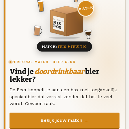
MATCH
DEZE MAAND
MIX
BOX
8 BIEREN
MATCH:
FRIS & FRUITIG
PERSONAL MATCH · BEER CLUB
Vind je
doordrinkbaar
bier
lekker?
De Beer koppelt je aan een box met toegankelijk
speciaalbier dat verrast zonder dat het te veel
wordt. Gewoon raak.
Bekijk jouw match →