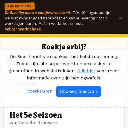
ZOMERSTAND
De Beer ligt met z'n voetjes in het zand.
T/m 10 augustus zijn
×
we wat minder goed bereikbaar en kan je levering 1 tot 4
werkdagen duren. Mailen werkt het snelst:
hello@beerinabox.nl
Ik heb een vraag
Contact
Inloggen
Koekje erbij?
De Beer houdt van cookies, het liefst met honing.
Zodat zijn site super werkt en om lekker te
grasduinen in webstatistieken.
Klik hier
voor meer
informatie over zijn honingwafels.
Navigatie
Voorkeuren
Cookies toestaan
SAISON - FARMHOUSE · OOSTEKE BROUWERS
Het 5e Seizoen
van Oosteke Brouwers