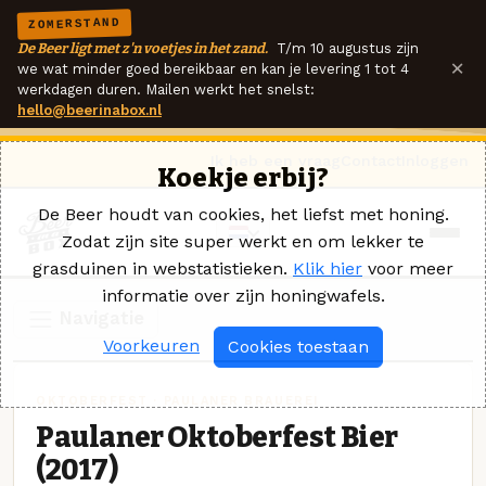
ZOMERSTAND
De Beer ligt met z'n voetjes in het zand.
T/m 10 augustus zijn
×
we wat minder goed bereikbaar en kan je levering 1 tot 4
werkdagen duren. Mailen werkt het snelst:
hello@beerinabox.nl
Ik heb een vraag
Contact
Inloggen
Koekje erbij?
De Beer houdt van cookies, het liefst met honing.
Zodat zijn site super werkt en om lekker te
grasduinen in webstatistieken.
Klik hier
voor meer
informatie over zijn honingwafels.
Navigatie
Voorkeuren
Cookies toestaan
OKTOBERFEST · PAULANER BRAUEREI
Paulaner Oktoberfest Bier
(2017)