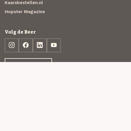
Kaarsbestellen.nl
Hopster Magazine
Volg de Beer
Ontdek jouw box
© 2013-2026 Beer in a Box BV