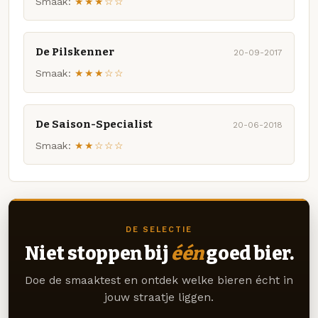
Smaak:
★★★☆☆
De Pilskenner
20-09-2017
Smaak:
★★★☆☆
De Saison-Specialist
20-06-2018
Smaak:
★★☆☆☆
DE SELECTIE
Niet stoppen bij
één
goed bier.
Doe de smaaktest en ontdek welke bieren écht in
jouw straatje liggen.