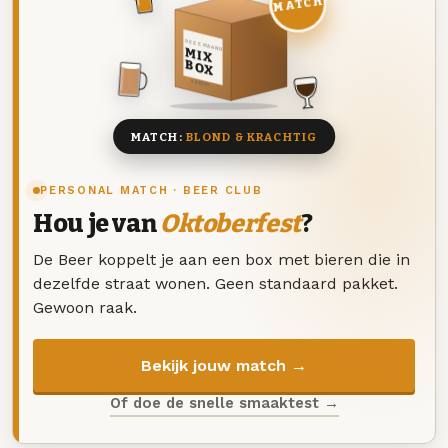
MATCH
DEZE MAAND
MIX
BOX
8 BIEREN
MATCH:
BLOND & KRACHTIG
PERSONAL MATCH · BEER CLUB
Hou je van
Oktoberfest
?
De Beer koppelt je aan een box met bieren die in
dezelfde straat wonen. Geen standaard pakket.
Gewoon raak.
Bekijk jouw match →
Of doe de snelle smaaktest →