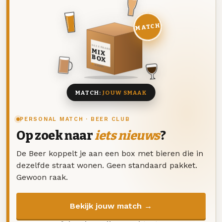
MATCH
DEZE MAAND
MIX
BOX
8 BIEREN
MATCH:
JOUW SMAAK
PERSONAL MATCH · BEER CLUB
Op zoek naar
iets nieuws
?
De Beer koppelt je aan een box met bieren die in
dezelfde straat wonen. Geen standaard pakket.
Gewoon raak.
Bekijk jouw match →