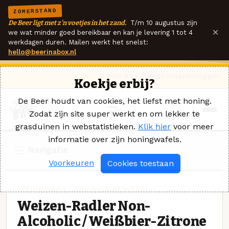
ZOMERSTAND
De Beer ligt met z'n voetjes in het zand.
T/m 10 augustus zijn
×
we wat minder goed bereikbaar en kan je levering 1 tot 4
werkdagen duren. Mailen werkt het snelst:
hello@beerinabox.nl
Ik heb een vraag
Contact
Inloggen
Koekje erbij?
De Beer houdt van cookies, het liefst met honing.
Zodat zijn site super werkt en om lekker te
grasduinen in webstatistieken.
Klik hier
voor meer
informatie over zijn honingwafels.
Navigatie
Voorkeuren
Cookies toestaan
SPECIAALBIER · PAULANER BRAUEREI
Weizen-Radler Non-
Alcoholic / Weißbier-Zitrone