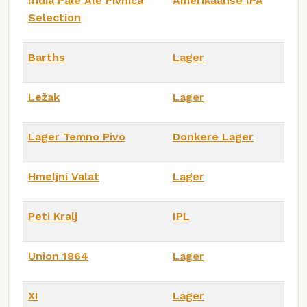
India Pale Ale Pivnica
Amerikaanse IPA
Selection
Barths
Lager
Ležak
Lager
Lager Temno Pivo
Donkere Lager
Hmeljni Valat
Lager
Peti Kralj
IPL
Union 1864
Lager
XI
Lager