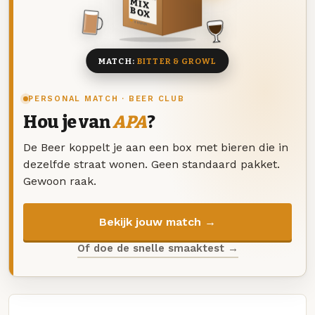
MIX
BOX
8 BIEREN
MATCH:
BITTER & GROWL
PERSONAL MATCH · BEER CLUB
Hou je van
APA
?
De Beer koppelt je aan een box met bieren die in
dezelfde straat wonen. Geen standaard pakket.
Gewoon raak.
Bekijk jouw match →
Of doe de snelle smaaktest →