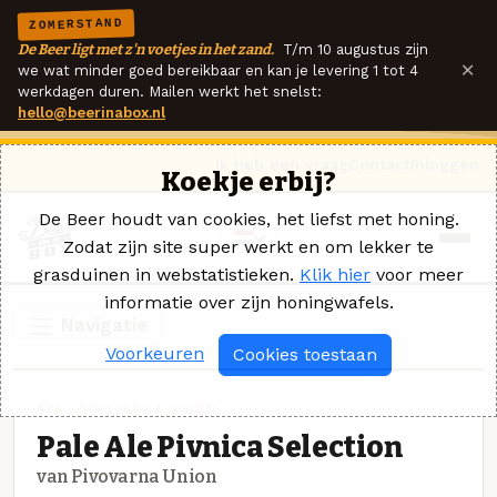
ZOMERSTAND
De Beer ligt met z'n voetjes in het zand.
T/m 10 augustus zijn
×
we wat minder goed bereikbaar en kan je levering 1 tot 4
werkdagen duren. Mailen werkt het snelst:
hello@beerinabox.nl
Ik heb een vraag
Contact
Inloggen
Koekje erbij?
De Beer houdt van cookies, het liefst met honing.
Zodat zijn site super werkt en om lekker te
grasduinen in webstatistieken.
Klik hier
voor meer
informatie over zijn honingwafels.
Navigatie
Voorkeuren
Cookies toestaan
APA · PIVOVARNA UNION
Pale Ale Pivnica Selection
van Pivovarna Union