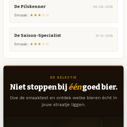
De Pilskenner
05-08-2019
Smaak:
★★★☆☆
De Saison-Specialist
31-12-2019
Smaak:
★★★☆☆
DE SELECTIE
Niet stoppen bij
één
goed bier.
Doe de smaaktest en ontdek welke bieren écht in
jouw straatje liggen.