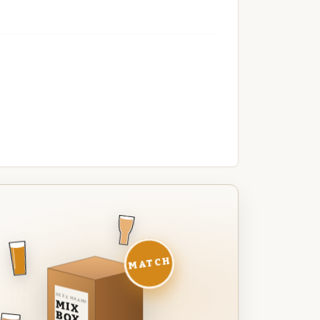
MATCH
DEZE MAAND
MIX
BOX