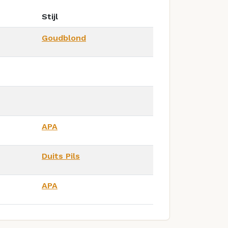
Stijl
Goudblond
APA
Duits Pils
APA