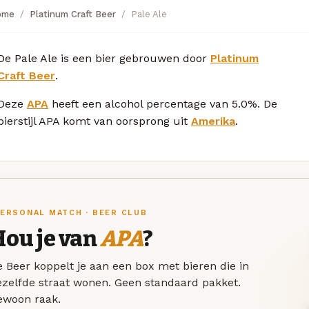
ome
Platinum Craft Beer
Pale Ale
De Pale Ale is een bier gebrouwen door
Platinum
Craft Beer
.
Deze
APA
heeft een alcohol percentage van 5.0%. De
bierstijl APA komt van oorsprong uit
Amerika
.
ERSONAL MATCH · BEER CLUB
Hou je van
APA
?
 Beer koppelt je aan een box met bieren die in
ezelfde straat wonen. Geen standaard pakket.
ewoon raak.