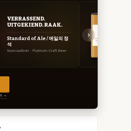
VERRASSEND.
VER
UITGEKIEND. RAAK.
UIT
Standard of Ale / 에일의 정
대한 /
석
Specia
Speciaalbier · Platinum Craft Beer
→
en →
r