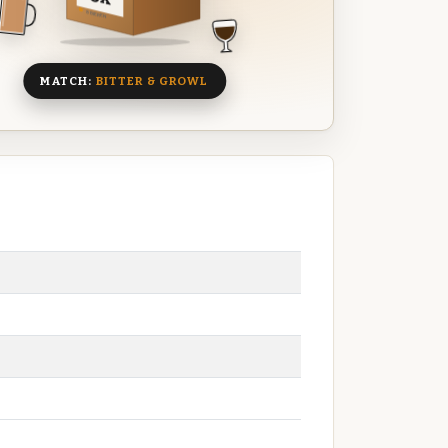
8 BIEREN
MATCH:
BITTER & GROWL