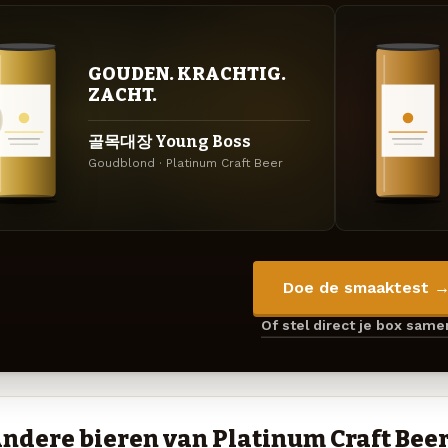
GOUDEN. KRACHTIG.
ZACHT.
골목대장 Young Boss
Goudblond · Platinum Craft Beer
Doe de smaaktest 
Of stel direct je box sam
ndere bieren van Platinum Craft Bee