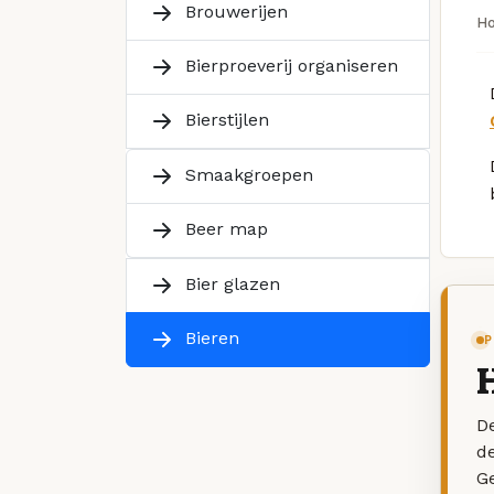
Brouwerijen
H
Bierproeverij organiseren
Bierstijlen
Smaakgroepen
Beer map
Bier glazen
Bieren
P
De
d
G