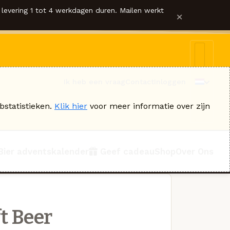
levering 1 tot 4 werkdagen duren. Mailen werkt
×
Ik heb een vraag
Contact
Inloggen
bstatistieken.
Klik hier
voor meer informatie over zijn
Bier adventskalender
Geef cadeau
Shop
Over Ons
t Beer