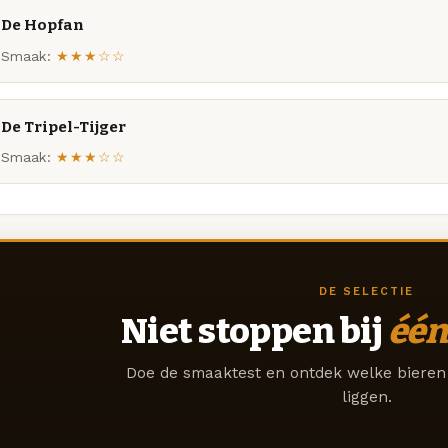
De Hopfan
Smaak:
★★★☆☆
De Tripel-Tijger
Smaak:
★★★☆☆
DE SELECTIE
Niet stoppen bij
één
Doe de smaaktest en ontdek welke bieren 
liggen.