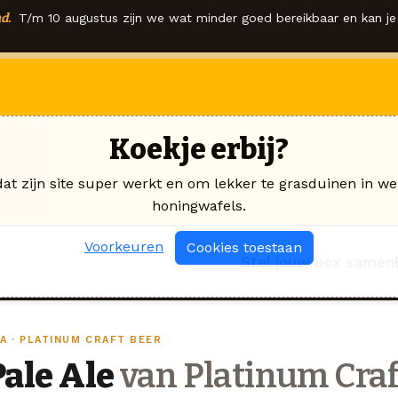
d.
T/m 10 augustus zijn we wat minder goed bereikbaar en kan je 
Koekje erbij?
dat zijn site super werkt en om lekker te grasduinen in we
honingwafels.
Voorkeuren
Cookies toestaan
Stel jouw box samen
A · PLATINUM CRAFT BEER
Pale Ale
van Platinum Craf