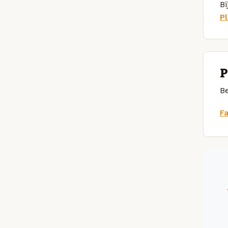
Bi
P
P
Be
F