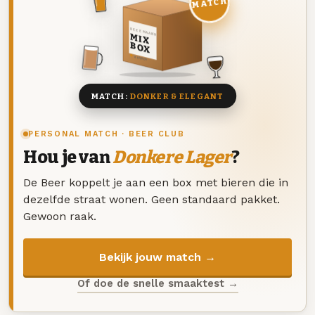
MATCH
DEZE MAAND
MIX
BOX
8 BIEREN
MATCH:
DONKER & ELEGANT
PERSONAL MATCH · BEER CLUB
Hou je van
Donkere Lager
?
De Beer koppelt je aan een box met bieren die in
dezelfde straat wonen. Geen standaard pakket.
Gewoon raak.
Bekijk jouw match →
Of doe de snelle smaaktest →