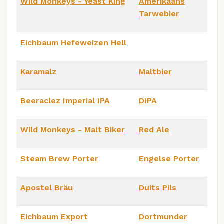
Wild Monkeys - Yeast King
Amerikaans
Tarwebier
Eichbaum Hefeweizen Hell
Karamalz
Maltbier
Beeraclez Imperial IPA
DIPA
Wild Monkeys - Malt Biker
Red Ale
Steam Brew Porter
Engelse Porter
Apostel Bräu
Duits Pils
Eichbaum Export
Dortmunder