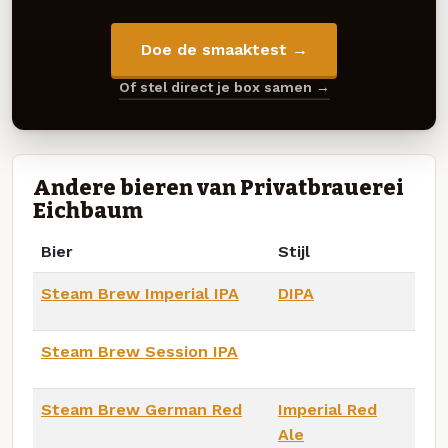
Doe de smaaktest →
Of stel direct je box samen →
Andere bieren van Privatbrauerei
Eichbaum
Bier
Stijl
Steam Brew Imperial IPA
DIPA
Steam Brew Session IPA
Steam Brew German Red
Imperial Red
Ale