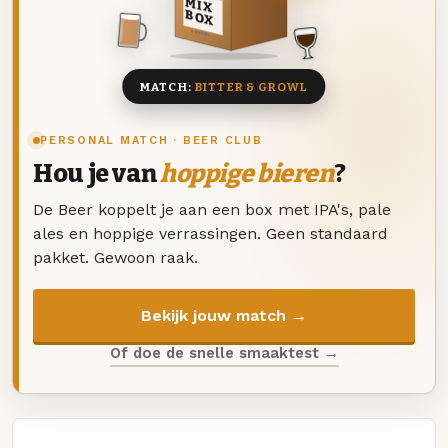
MIX
BOX
8 BIEREN
MATCH:
BITTER & GROWL
PERSONAL MATCH · BEER CLUB
Hou je van
hoppige bieren
?
De Beer koppelt je aan een box met IPA's, pale
ales en hoppige verrassingen. Geen standaard
pakket. Gewoon raak.
Bekijk jouw match →
Of doe de snelle smaaktest →