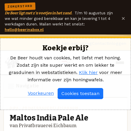
ZOMERSTAND
De Beer ligt met z'n voetjes in het zand.
T/m 10 augustus zijn
×
we wat minder goed bereikbaar en kan je levering 1 tot 4
werkdagen duren. Mailen werkt het snelst:
hello@beerinabox.nl
Ik heb een vraag
Contact
Inloggen
Koekje erbij?
De Beer houdt van cookies, het liefst met honing.
Zodat zijn site super werkt en om lekker te
grasduinen in webstatistieken.
Klik hier
voor meer
informatie over zijn honingwafels.
Navigatie
Voorkeuren
Cookies toestaan
DIPA · PRIVATBRAUEREI EICHBAUM
Maltos India Pale Ale
van Privatbrauerei Eichbaum