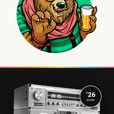
'26
SILVER