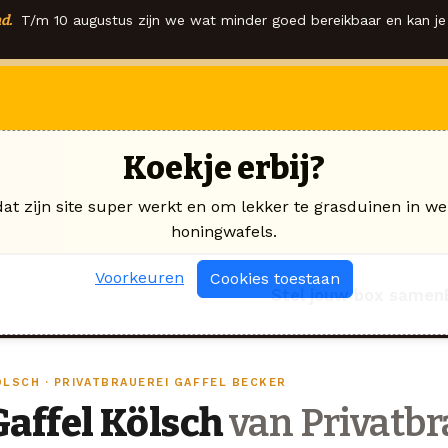
d.
T/m 10 augustus zijn we wat minder goed bereikbaar en kan je 
Koekje erbij?
dat zijn site super werkt en om lekker te grasduinen in we
honingwafels.
Voorkeuren
Cookies toestaan
Stel jouw box samen
ÖLSCH · PRIVATBRAUEREI GAFFEL BECKER
Gaffel Kölsch
van Privatbr