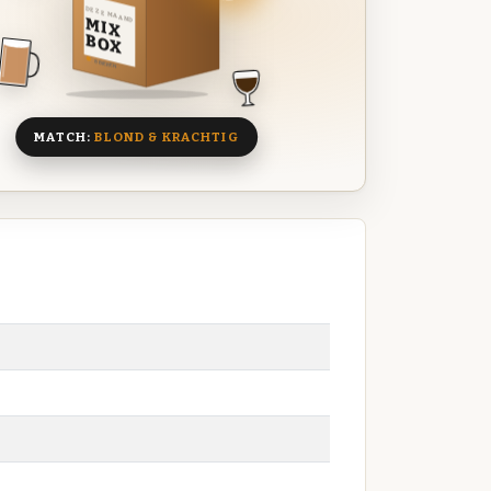
DEZE MAAND
MIX
BOX
8 BIEREN
MATCH:
BLOND & KRACHTIG