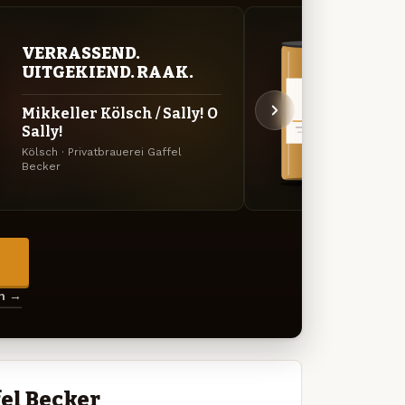
VERRASSEND.
VER
UITGEKIEND. RAAK.
UIT
Mikkeller Kölsch / Sally! O
Gaff
Sally!
Specia
Kölsch · Privatbrauerei Gaffel
Becke
Becker
→
en →
el Becker