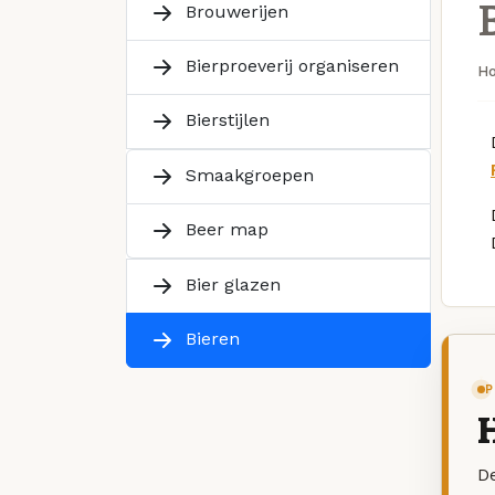
Brouwerijen
Bierproeverij organiseren
H
Bierstijlen
Smaakgroepen
Beer map
Bier glazen
Bieren
P
De