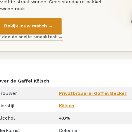
ezelfde straat wonen. Geen standaard pakket.
ewoon raak.
Bekijk jouw match →
f doe de snelle smaaktest →
Over de Gaffel Kölsch
Brouwer
Privatbrauerei Gaffel Becker
ierstijl
Kölsch
Alcohol
4.0%
Herkomst
Cologne