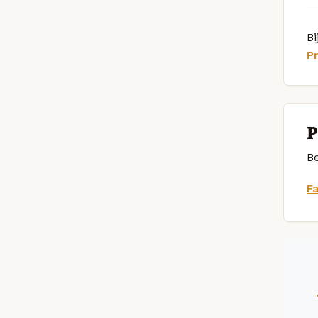
Bi
P
P
Be
F