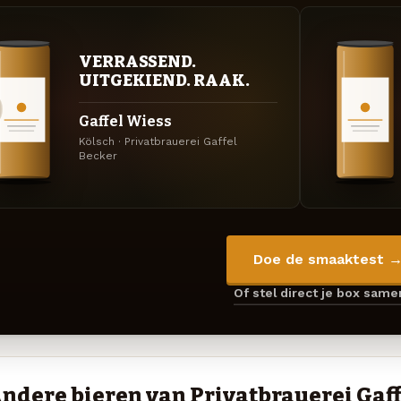
VERRASSEND.
UITGEKIEND. RAAK.
Gaffel Wiess
Kölsch · Privatbrauerei Gaffel
Becker
Doe de smaaktest 
Of stel direct je box sam
ndere bieren van Privatbrauerei Gaff