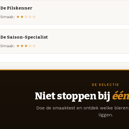
De Pilskenner
Smaak:
★★☆☆☆
De Saison-Specialist
Smaak:
★★★☆☆
DE SELECTIE
Niet stoppen bij
één
Doe de smaaktest en ontdek welke bieren 
liggen.