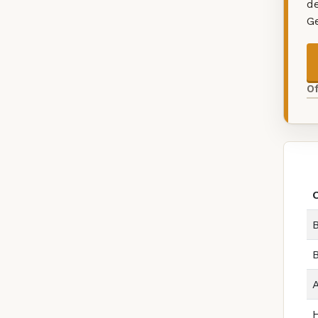
d
G
O
B