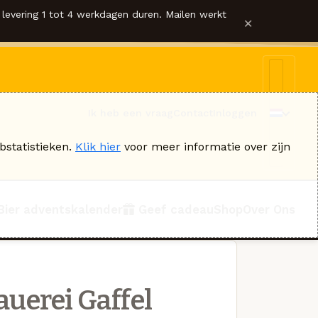
levering 1 tot 4 werkdagen duren. Mailen werkt
×
Ik heb een vraag
Contact
Inloggen
bstatistieken.
Klik hier
voor meer informatie over zijn
Bier adventskalender
Geef cadeau
Shop
Over Ons
auerei Gaffel