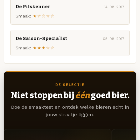
De Pilskenner
14-08-2017
Smaak:
★☆☆☆☆
De Saison-Specialist
05-08-2017
Smaak:
★★★☆☆
DE SELECTIE
Niet stoppen bij
één
goed bier.
Doe de smaaktest en ontdek welke bieren écht in
jouw straatje liggen.