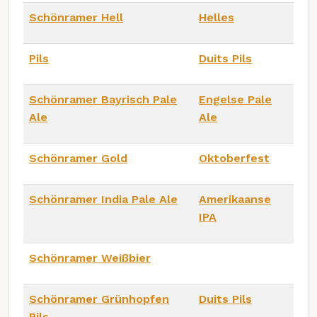
Schönramer Hell
Helles
Pils
Duits Pils
Schönramer Bayrisch Pale
Engelse Pale
Ale
Ale
Schönramer Gold
Oktoberfest
Schönramer India Pale Ale
Amerikaanse
IPA
Schönramer Weißbier
Schönramer Grünhopfen
Duits Pils
Pils