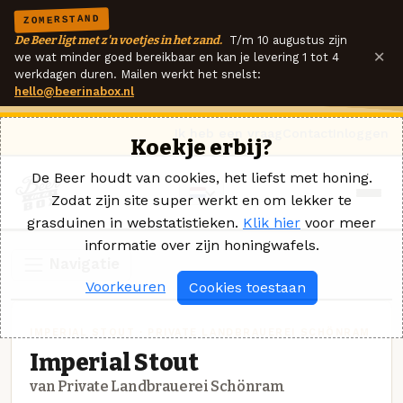
ZOMERSTAND
De Beer ligt met z'n voetjes in het zand.
T/m 10 augustus zijn
×
we wat minder goed bereikbaar en kan je levering 1 tot 4
werkdagen duren. Mailen werkt het snelst:
hello@beerinabox.nl
Ik heb een vraag
Contact
Inloggen
Koekje erbij?
De Beer houdt van cookies, het liefst met honing.
Zodat zijn site super werkt en om lekker te
grasduinen in webstatistieken.
Klik hier
voor meer
informatie over zijn honingwafels.
Navigatie
Voorkeuren
Cookies toestaan
IMPERIAL STOUT · PRIVATE LANDBRAUEREI SCHÖNRAM
Imperial Stout
van Private Landbrauerei Schönram